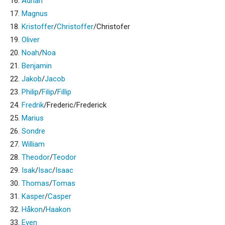
16.
Adrian
17.
Magnus
18.
Kristoffer
/
Christoffer
/Christofer
19.
Oliver
20.
Noah
/
Noa
21.
Benjamin
22.
Jakob
/
Jacob
23.
Philip
/
Filip
/
Fillip
24.
Fredrik
/Frederic/Frederick
25.
Marius
26.
Sondre
27.
William
28.
Theodor
/
Teodor
29.
Isak
/
Isac
/
Isaac
30.
Thomas
/
Tomas
31.
Kasper
/
Casper
32.
Håkon
/
Haakon
33.
Even