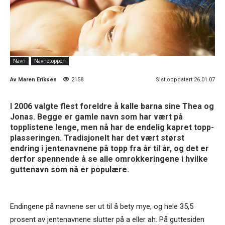
Navn
Navnetoppen
Av
Maren Eriksen
2158
Sist oppdatert 26.01.07
I 2006 valgte flest foreldre å kalle barna sine Thea og
Jonas. Begge er gamle navn som har vært på
topplistene lenge, men nå har de endelig kapret topp-
plasseringen. Tradisjonelt har det vært størst
endring i jentenavnene på topp fra år til år, og det er
derfor spennende å se alle omrokkeringene i hvilke
guttenavn som nå er populære.
Endingene på navnene ser ut til å bety mye, og hele 35,5
prosent av jentenavnene slutter på a eller ah. På guttesiden