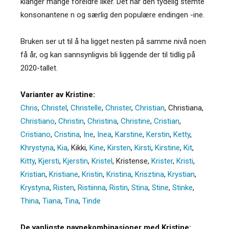
klanger mange foreldre liker. Det har den tydelig stemte
konsonantene n og særlig den populære endingen -ine.
Bruken ser ut til å ha ligget nesten på samme nivå noen
få år, og kan sannsynligvis bli liggende der til tidlig på
2020-tallet.
Varianter av Kristine:
Chris
,
Christel
,
Christelle
,
Christer
,
Christian
,
Christiana
,
Christiano
,
Christin
,
Christina
,
Christine
,
Cristian
,
Cristiano
,
Cristina
,
Ine
,
Inea
,
Karstine
,
Kerstin
,
Ketty
,
Khrystyna
,
Kia
,
Kikki
,
Kine
,
Kirsten
,
Kirsti
,
Kirstine
,
Kit
,
Kitty
,
Kjersti
,
Kjerstin
,
Kristel
,
Kristense
,
Krister
,
Kristi
,
Kristian
,
Kristiane
,
Kristin
,
Kristina
,
Krisztina
,
Krystian
,
Krystyna
,
Risten
,
Ristiinna
,
Ristin
,
Stina
,
Stine
,
Stinke
,
Thina
,
Tiana
,
Tina
,
Tinde
De vanligste navnekombinasjoner med Kristine: