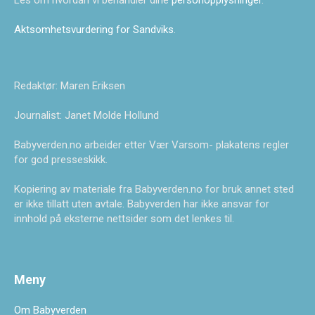
Les om hvordan vi behandler dine
personopplysninger
.
Aktsomhetsvurdering for Sandviks
.
Redaktør: Maren Eriksen
Journalist: Janet Molde Hollund
Babyverden.no arbeider etter Vær Varsom- plakatens regler
for god presseskikk.
Kopiering av materiale fra Babyverden.no for bruk annet sted
er ikke tillatt uten avtale. Babyverden har ikke ansvar for
innhold på eksterne nettsider som det lenkes til.
Meny
Om Babyverden