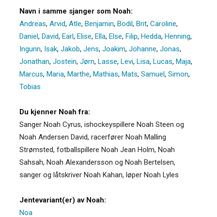
Navn i samme sjanger som Noah:
Andreas
,
Arvid
,
Atle
,
Benjamin
,
Bodil
,
Brit
,
Caroline
,
Daniel
,
David
,
Earl
,
Elise
,
Ella
,
Else
,
Filip
,
Hedda
,
Henning
,
Ingunn
,
Isak
,
Jakob
,
Jens
,
Joakim
,
Johanne
,
Jonas
,
Jonathan
,
Jostein
,
Jørn
,
Lasse
,
Levi
,
Lisa
,
Lucas
,
Maja
,
Marcus
,
Maria
,
Marthe
,
Mathias
,
Mats
,
Samuel
,
Simon
,
Tobias
Du kjenner Noah fra:
Sanger Noah Cyrus, ishockeyspillere Noah Steen og
Noah Andersen David, racerfører Noah Malling
Strømsted, fotballspillere Noah Jean Holm, Noah
Sahsah, Noah Alexandersson og Noah Bertelsen,
sanger og låtskriver Noah Kahan, løper Noah Lyles
Jentevariant(er) av Noah:
Noa