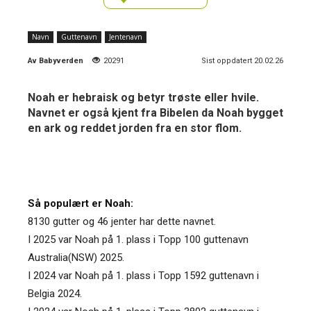
Navn
Guttenavn
Jentenavn
Av
Babyverden
20291
Sist oppdatert 20.02.26
Noah er hebraisk og betyr trøste eller hvile.
Navnet er også kjent fra Bibelen da Noah bygget
en ark og reddet jorden fra en stor flom.
Så populært er Noah:
8130 gutter og 46 jenter har dette navnet.
I 2025 var Noah på 1. plass i Topp 100 guttenavn
Australia(NSW) 2025.
I 2024 var Noah på 1. plass i Topp 1592 guttenavn i
Belgia 2024.