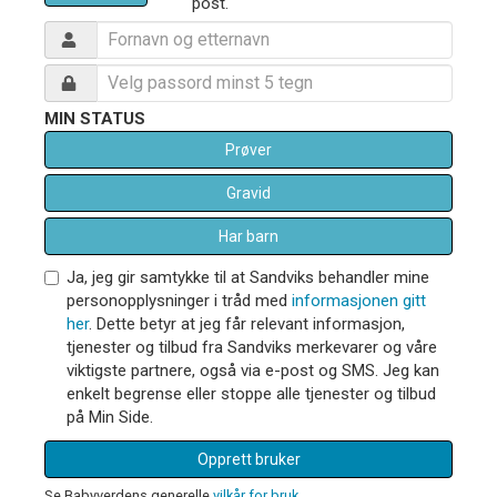
post.
MIN STATUS
Prøver
Gravid
Har barn
Ja, jeg gir samtykke til at Sandviks behandler mine
personopplysninger i tråd med
informasjonen gitt
her
. Dette betyr at jeg får relevant informasjon,
tjenester og tilbud fra Sandviks merkevarer og våre
viktigste partnere, også via e-post og SMS. Jeg kan
enkelt begrense eller stoppe alle tjenester og tilbud
på Min Side.
Opprett bruker
Se Babyverdens generelle
vilkår for bruk