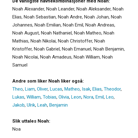
De vanligste navnekombinasjoner med Noah:
Noah Alexander, Noah Leander, Noah Aleksander, Noah
Elias, Noah Sebastian, Noah Andre, Noah Johan, Noah
Johannes, Noah Emilian, Noah Emil, Noah Andreas,
Noah August, Noah Nathaniel, Noah Matheo, Noah
Mathias, Noah Nikolai, Noah Christoffer, Noah
Kristoffer, Noah Gabriel, Noah Emanuel, Noah Benjamin,
Noah Nicolai, Noah Amadeus, Noah William, Noah
Samuel
Andre som liker Noah liker også:
Theo
,
Liam
,
Oliver
,
Lucas
,
Matheo
,
Isak
,
Elias
,
Theodor
,
Lukas
,
William
,
Tobias
,
Olivia
,
Leon
,
Nora
,
Emil
,
Leo
,
Jakob
,
Ulrik
,
Leah
,
Benjamin
Slik uttales Noah:
Noa