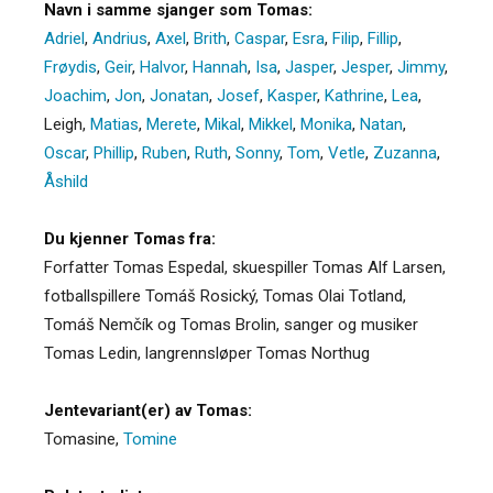
Navn i samme sjanger som Tomas:
Adriel
,
Andrius
,
Axel
,
Brith
,
Caspar
,
Esra
,
Filip
,
Fillip
,
Frøydis
,
Geir
,
Halvor
,
Hannah
,
Isa
,
Jasper
,
Jesper
,
Jimmy
,
Joachim
,
Jon
,
Jonatan
,
Josef
,
Kasper
,
Kathrine
,
Lea
,
Leigh
,
Matias
,
Merete
,
Mikal
,
Mikkel
,
Monika
,
Natan
,
Oscar
,
Phillip
,
Ruben
,
Ruth
,
Sonny
,
Tom
,
Vetle
,
Zuzanna
,
Åshild
Du kjenner Tomas fra:
Forfatter Tomas Espedal, skuespiller Tomas Alf Larsen,
fotballspillere Tomáš Rosický, Tomas Olai Totland,
Tomáš Nemčík og Tomas Brolin, sanger og musiker
Tomas Ledin, langrennsløper Tomas Northug
Jentevariant(er) av Tomas:
Tomasine
,
Tomine