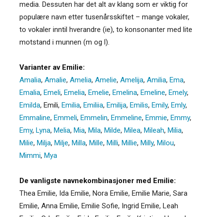
media. Dessuten har det alt av klang som er viktig for
populære navn etter tusenårsskiftet – mange vokaler,
to vokaler inntil hverandre (ie), to konsonanter med lite
motstand i munnen (m og l).
Varianter av Emilie:
Amalia
,
Amalie
,
Amelia
,
Amelie
,
Amelija
,
Amilia
,
Ema
,
Emalia
,
Emeli
,
Emelia
,
Emelie
,
Emelina
,
Emeline
,
Emely
,
Emilda
,
Emili
,
Emilia
,
Emiliia
,
Emilija
,
Emilis
,
Emily
,
Emly
,
Emmaline
,
Emmeli
,
Emmelin
,
Emmeline
,
Emmie
,
Emmy
,
Emy
,
Lyna
,
Melia
,
Mia
,
Mila
,
Milde
,
Milea
,
Mileah
,
Milia
,
Milie
,
Milja
,
Milje
,
Milla
,
Mille
,
Milli
,
Millie
,
Milly
,
Milou
,
Mimmi
,
Mya
De vanligste navnekombinasjoner med Emilie:
Thea Emilie, Ida Emilie, Nora Emilie, Emilie Marie, Sara
Emilie, Anna Emilie, Emilie Sofie, Ingrid Emilie, Leah