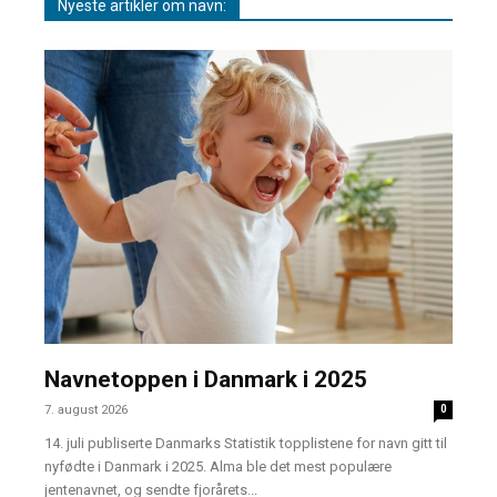
Nyeste artikler om navn:
Navnetoppen i Danmark i 2025
7. august 2026
0
14. juli publiserte Danmarks Statistik topplistene for navn gitt til
nyfødte i Danmark i 2025. Alma ble det mest populære
jentenavnet, og sendte fjorårets...