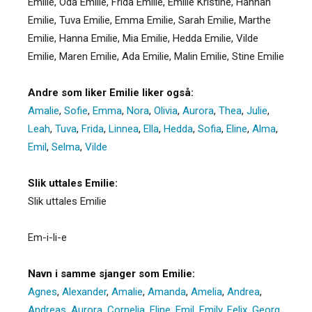
Emilie, Oda Emilie, Frida Emilie, Emilie Kristine, Hannah
Emilie, Tuva Emilie, Emma Emilie, Sarah Emilie, Marthe
Emilie, Hanna Emilie, Mia Emilie, Hedda Emilie, Vilde
Emilie, Maren Emilie, Ada Emilie, Malin Emilie, Stine Emilie
Andre som liker Emilie liker også:
Amalie
,
Sofie
,
Emma
,
Nora
,
Olivia
,
Aurora
,
Thea
,
Julie
,
Leah
,
Tuva
,
Frida
,
Linnea
,
Ella
,
Hedda
,
Sofia
,
Eline
,
Alma
,
Emil
,
Selma
,
Vilde
Slik uttales Emilie:
Slik uttales Emilie
Em-i-li-e
Navn i samme sjanger som Emilie:
Agnes
,
Alexander
,
Amalie
,
Amanda
,
Amelia
,
Andrea
,
Andreas
,
Aurora
,
Cornelia
,
Eline
,
Emil
,
Emily
,
Felix
,
Georg
,