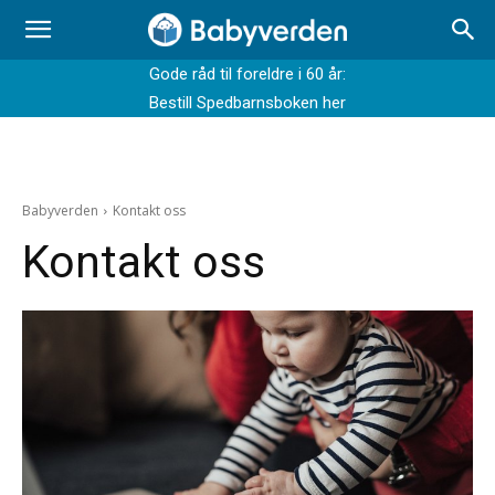
Gode råd til foreldre i 60 år:
Bestill Spedbarnsboken her
Babyverden
Kontakt oss
Kontakt oss