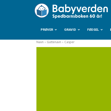
B
PRØVER
GRAVID
FØDSEL
Navn
Guttenavn
Casper