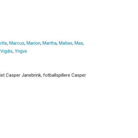
otte
,
Marcus
,
Marion
,
Martha
,
Matias
,
Max
,
,
Vigdis
,
Yngve
t Casper Janebrink, fotballspillere Casper