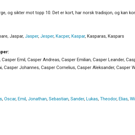
rge, og sikter mot topp 10. Det er kort, har norsk tradisjon, og kan 
pare
,
Jaspar
,
Jasper
,
Jesper
,
Kacper
,
Kaspar
,
Kasparas
,
Kaspars
per:
, Casper Emil, Casper Andreas, Casper Emilian, Casper Leander, Ca
i, Casper Johannes, Casper Cornelius, Casper Aleksander, Casper Wi
s
,
Oscar
,
Emil
,
Jonathan
,
Sebastian
,
Sander
,
Lukas
,
Theodor
,
Elias
,
Wi