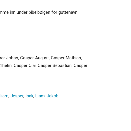
komme inn under bibelbølgen for guttenavn.
sper Johan, Casper August, Casper Mathias,
lhelm, Casper Olai, Casper Sebastian, Casper
lliam
,
Jesper
,
Isak
,
Liam
,
Jakob