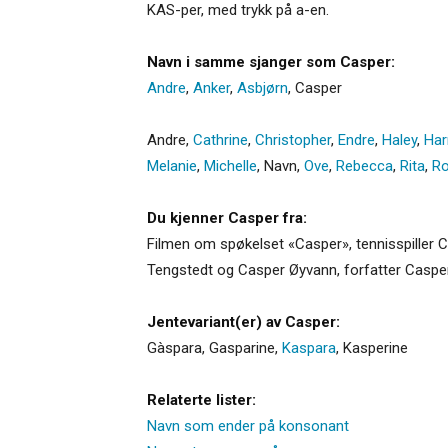
KAS-per, med trykk på a-en.
Navn i samme sjanger som Casper:
Andre
,
Anker
,
Asbjørn
,
Casper
Andre,
Cathrine
,
Christopher
,
Endre
,
Haley
,
Har
Melanie
,
Michelle
,
Navn
,
Ove
,
Rebecca
,
Rita
,
Ro
Du kjenner Casper fra:
Filmen om spøkelset «Casper», tennisspiller C
Tengstedt og Casper Øyvann, forfatter Caspe
Jentevariant(er) av Casper:
Gàspara
,
Gasparine
,
Kaspara
,
Kasperine
Relaterte lister:
Navn som ender på konsonant