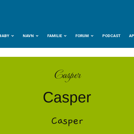
abyverden.no
BABY
NAVN
FAMILIE
FORUM
PODCAST
A
Casper
Casper
Casper