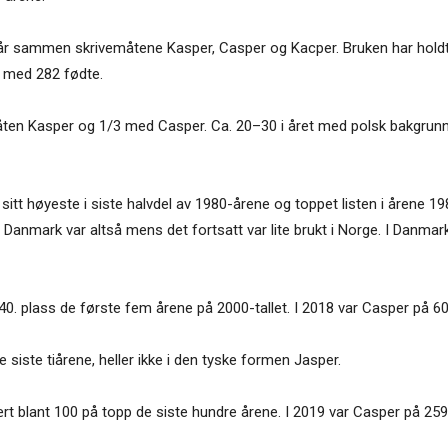
lår sammen skrivemåtene Kasper, Casper og Kacper. Bruken har holdt 
0 med 282 fødte.
ten Kasper og 1/3 med Casper. Ca. 20–30 i året med polsk bakgrun
tt høyeste i siste halvdel av 1980-årene og toppet listen i årene 19
i Danmark var altså mens det fortsatt var lite brukt i Norge. I Danm
0. plass de første fem årene på 2000-tallet. I 2018 var Casper på 60.
e siste tiårene, heller ikke i den tyske formen Jasper.
rt blant 100 på topp de siste hundre årene. I 2019 var Casper på 259.