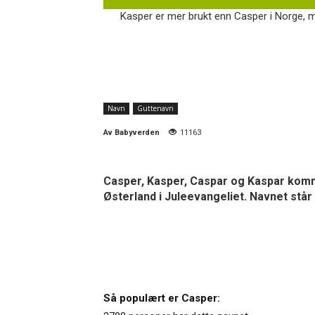
Kasper er mer brukt enn Casper i Norge, m
Navn
Guttenavn
Av
Babyverden
11163
Casper, Kasper, Caspar og Kaspar komme
Østerland i Juleevangeliet. Navnet står 
Så populært er Casper: