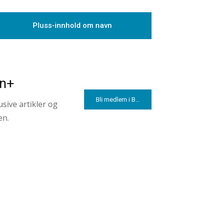
Pluss-innhold om navn
en+
Bli medlem i Babyverden+
sive artikler og
en.