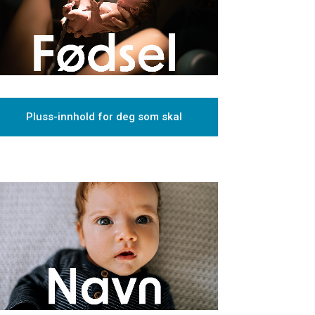
Pluss-innhold for deg som skal
føde