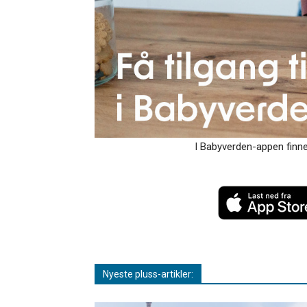
I Babyverden-appen finner
Nyeste pluss-artikler: