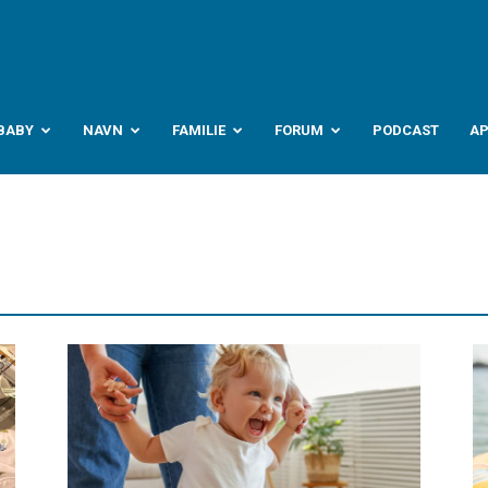
abyverden.no
BABY
NAVN
FAMILIE
FORUM
PODCAST
A