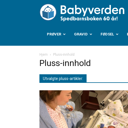
B
PRØVER
GRAVID
FØDSEL
Hjem
Pluss-innhold
Pluss-innhold
Utvalgte pluss-artikler: