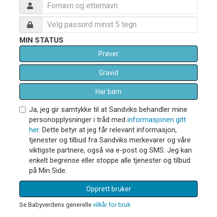
MIN STATUS
Prøver
Gravid
Har barn
Ja, jeg gir samtykke til at Sandviks behandler mine
personopplysninger i tråd med
informasjonen gitt
her
. Dette betyr at jeg får relevant informasjon,
tjenester og tilbud fra Sandviks merkevarer og våre
viktigste partnere, også via e-post og SMS. Jeg kan
enkelt begrense eller stoppe alle tjenester og tilbud
på Min Side.
Opprett bruker
Se Babyverdens generelle
vilkår for bruk