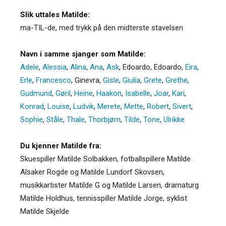
Slik uttales Matilde:
ma-TIL-de, med trykk på den midterste stavelsen
Navn i samme sjanger som Matilde:
Adele
,
Alessia
,
Alina
,
Ana
,
Ask
,
Edoardo
,
Edoardo
,
Eira
,
Erle
,
Francesco
,
Ginevra
,
Gisle
,
Giulia
,
Grete
,
Grethe
,
Gudmund
,
Gøril
,
Heine
,
Haakon
,
Isabelle
,
Joar
,
Kari
,
Konrad
,
Louise
,
Ludvik
,
Merete
,
Mette
,
Robert
,
Sivert
,
Sophie
,
Ståle
,
Thale
,
Thorbjørn
,
Tilde
,
Tone
,
Ulrikke
Du kjenner Matilde fra:
Skuespiller Matilde Solbakken, fotballspillere Matilde
Alsaker Rogde og Matilde Lundorf Skovsen,
musikkartister Matilde G og Matilde Larsen, dramaturg
Matilde Holdhus, tennisspiller Matilde Jorge, syklist
Matilde Skjelde