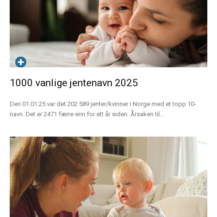
1000 vanlige jentenavn 2025
Den 01.01.25 var det 202 589 jenter/kvinner i Norge med et topp 10-
navn. Det er 2471 færre enn for ett år siden. Årsaken til...