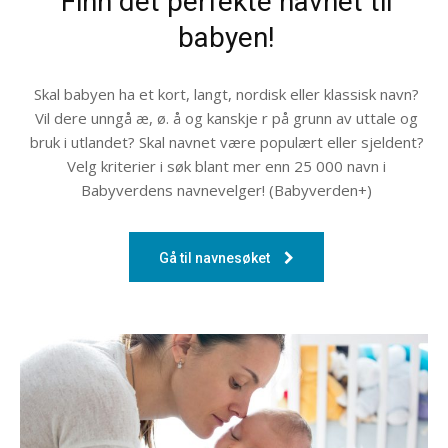
Finn det perfekte navnet til
babyen!
Skal babyen ha et kort, langt, nordisk eller klassisk navn?
Vil dere unngå æ, ø. å og kanskje r på grunn av uttale og
bruk i utlandet? Skal navnet være populært eller sjeldent?
Velg kriterier i søk blant mer enn 25 000 navn i
Babyverdens navnevelger! (Babyverden+)
Gå til navnesøket