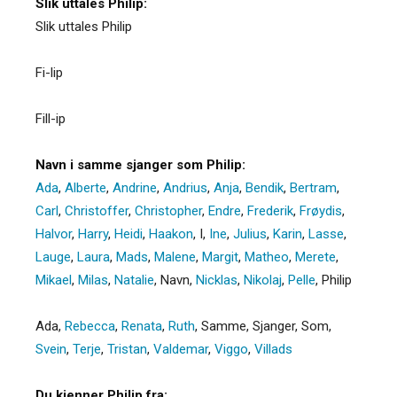
Slik uttales Philip:
Slik uttales Philip
Fi-lip
Fill-ip
Navn i samme sjanger som Philip:
Ada
,
Alberte
,
Andrine
,
Andrius
,
Anja
,
Bendik
,
Bertram
,
Carl
,
Christoffer
,
Christopher
,
Endre
,
Frederik
,
Frøydis
,
Halvor
,
Harry
,
Heidi
,
Haakon
,
I
,
Ine
,
Julius
,
Karin
,
Lasse
,
Lauge
,
Laura
,
Mads
,
Malene
,
Margit
,
Matheo
,
Merete
,
Mikael
,
Milas
,
Natalie
,
Navn
,
Nicklas
,
Nikolaj
,
Pelle
,
Philip
Ada,
Rebecca
,
Renata
,
Ruth
,
Samme
,
Sjanger
,
Som
,
Svein
,
Terje
,
Tristan
,
Valdemar
,
Viggo
,
Villads
Du kjenner Philip fra: