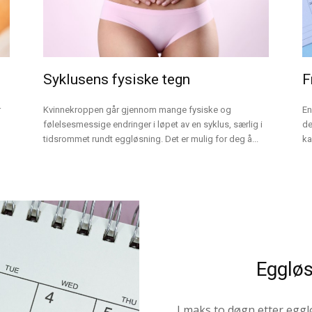
Syklusens fysiske tegn
F
r
Kvinnekroppen går gjennom mange fysiske og
En
følelsesmessige endringer i løpet av en syklus, særlig i
de
tidsrommet rundt eggløsning. Det er mulig for deg å...
ka
Eggløs
I maks to døgn etter egg