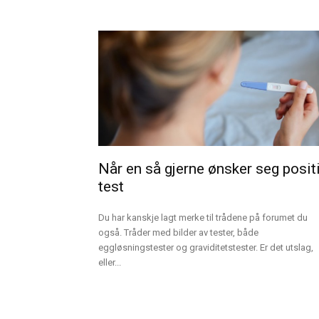
Når en så gjerne ønsker seg posit
test
Du har kanskje lagt merke til trådene på forumet du
også. Tråder med bilder av tester, både
eggløsningstester og graviditetstester. Er det utslag,
eller...