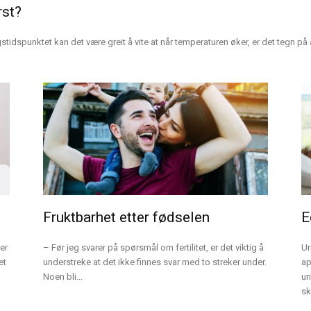
rst?
tidspunktet kan det være greit å vite at når temperaturen øker, er det tegn på 
Fruktbarhet etter fødselen
E
er
– Før jeg svarer på spørsmål om fertilitet, er det viktig å
Ur
et
understreke at det ikke finnes svar med to streker under.
ap
Noen bli...
ur
ski