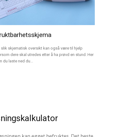
ruktbarhetsskjema
 slik skjematisk oversikt kan også være til hjelp
rsom dere skal utredes etter å ha prøvd en stund. Her
n du laste ned du...
ningskalkulator
løsningen kan egget befruktes. Det beste