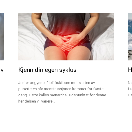
iv
Kjenn din egen syklus
H
Jenter begynner å bli fruktbare mot slutten av
No
puberteten når menstruasjonen kommer for første
fø
gang. Dette kalles menarche. Tidspunktet for denne
Det
hendelsen vil variere...