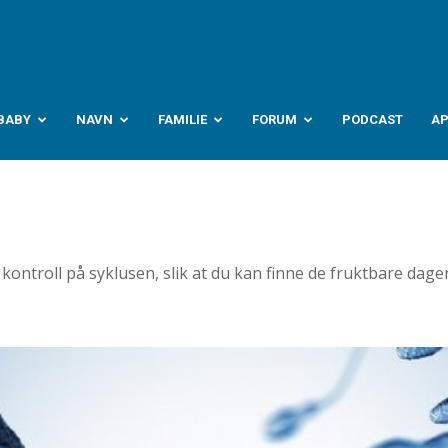
abyverden.no
BABY
NAVN
FAMILIE
FORUM
PODCAST
A
a kontroll på syklusen, slik at du kan finne de fruktbare dag