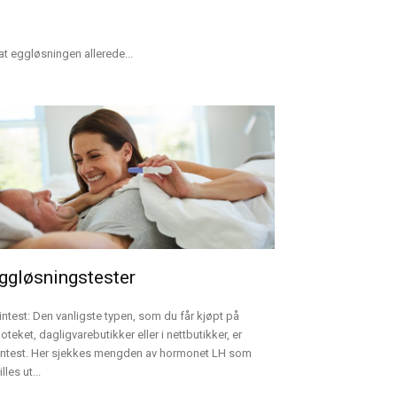
at eggløsningen allerede...
ggløsningstester
intest: Den vanligste typen, som du får kjøpt på
oteket, dagligvarebutikker eller i nettbutikker, er
intest. Her sjekkes mengden av hormonet LH som
lles ut...