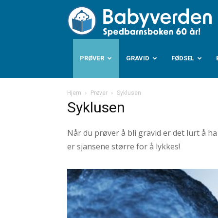
B
PRØVER
GRAVID
FØDSEL
Hjem
Prøver
Syklusen
Syklusen
Når du prøver å bli gravid er det lurt å h
er sjansene større for å lykkes!