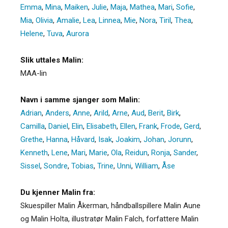
Emma
,
Mina
,
Maiken
,
Julie
,
Maja
,
Mathea
,
Mari
,
Sofie
,
Mia
,
Olivia
,
Amalie
,
Lea
,
Linnea
,
Mie
,
Nora
,
Tiril
,
Thea
,
Helene
,
Tuva
,
Aurora
Slik uttales Malin:
MAA-lin
Navn i samme sjanger som Malin:
Adrian
,
Anders
,
Anne
,
Arild
,
Arne
,
Aud
,
Berit
,
Birk
,
Camilla
,
Daniel
,
Elin
,
Elisabeth
,
Ellen
,
Frank
,
Frode
,
Gerd
,
Grethe
,
Hanna
,
Håvard
,
Isak
,
Joakim
,
Johan
,
Jorunn
,
Kenneth
,
Lene
,
Mari
,
Marie
,
Ola
,
Reidun
,
Ronja
,
Sander
,
Sissel
,
Sondre
,
Tobias
,
Trine
,
Unni
,
William
,
Åse
Du kjenner Malin fra:
Skuespiller Malin Åkerman, håndballspillere Malin Aune
og Malin Holta, illustratør Malin Falch, forfattere Malin