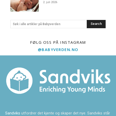
2. juli 2026
Search
Søk i alle artikler på Babyverden
FØLG OSS PÅ INSTAGRAM
@BABYVERDEN.NO
Sandviks
utfordrer det kjente og skaper det nye. Sandviks står