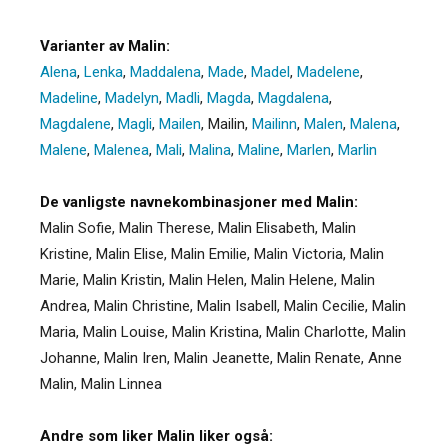
Varianter av Malin:
Alena
,
Lenka
,
Maddalena
,
Made
,
Madel
,
Madelene
,
Madeline
,
Madelyn
,
Madli
,
Magda
,
Magdalena
,
Magdalene
,
Magli
,
Mailen
,
Mailin
,
Mailinn
,
Malen
,
Malena
,
Malene
,
Malenea
,
Mali
,
Malina
,
Maline
,
Marlen
,
Marlin
De vanligste navnekombinasjoner med Malin:
Malin Sofie, Malin Therese, Malin Elisabeth, Malin
Kristine, Malin Elise, Malin Emilie, Malin Victoria, Malin
Marie, Malin Kristin, Malin Helen, Malin Helene, Malin
Andrea, Malin Christine, Malin Isabell, Malin Cecilie, Malin
Maria, Malin Louise, Malin Kristina, Malin Charlotte, Malin
Johanne, Malin Iren, Malin Jeanette, Malin Renate, Anne
Malin, Malin Linnea
Andre som liker Malin liker også: