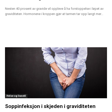
Nesten 40 prosent av gravide vil oppleve å ha forstoppelse i løpet av
graviditeten. Hormonene i kroppen gjør at tarmen tar opp langt mer...
Helse og livsstil
Soppinfeksjon i skjeden i graviditeten