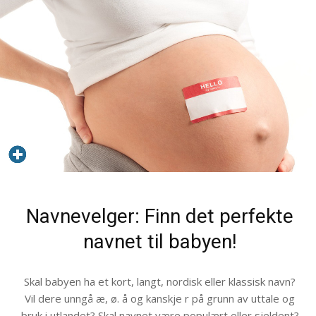
Navnevelger: Finn det perfekte
navnet til babyen!
Skal babyen ha et kort, langt, nordisk eller klassisk navn?
Vil dere unngå æ, ø. å og kanskje r på grunn av uttale og
bruk i utlandet? Skal navnet være populært eller sjeldent?