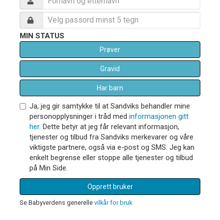
MIN STATUS
Prøver
Gravid
Har barn
Ja, jeg gir samtykke til at Sandviks behandler mine
personopplysninger i tråd med
informasjonen gitt
her
. Dette betyr at jeg får relevant informasjon,
tjenester og tilbud fra Sandviks merkevarer og våre
viktigste partnere, også via e-post og SMS. Jeg kan
enkelt begrense eller stoppe alle tjenester og tilbud
på Min Side.
Opprett bruker
Se Babyverdens generelle
vilkår for bruk