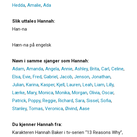
Hedda
,
Amalie
,
Ada
Slik uttales Hannah:
Han-na
Hæn-na på engelsk
Navn i samme sjanger som Hannah:
Adam
,
Amanda
,
Angela
,
Annie
,
Ashley
,
Brita
,
Carl
,
Celine
,
Elsa
,
Evie
,
Fred
,
Gabriel
,
Jacob
,
Jenson
,
Jonathan
,
Julian
,
Karina
,
Kasper
,
Kjell
,
Lauren
,
Leah
,
Liam
,
Lilly
,
Lærke
,
Mary
,
Monica
,
Monika
,
Morgan
,
Olivia
,
Oscar
,
Patrick
,
Poppy
,
Reggie
,
Richard
,
Sara
,
Sissel
,
Sofia
,
Stanley
,
Tomas
,
Veronica
,
Øivind
,
Aase
Du kjenner Hannah fra:
Karakteren Hannah Baker i tv-serien “13 Reasons Why”,