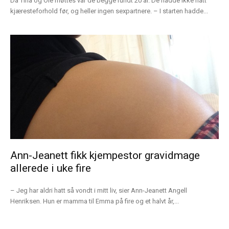
Da Tina og Ole møttes var de begge rundt 20 år. De hadde ikke hatt
kjæresteforhold før, og heller ingen sexpartnere. – I starten hadde...
Ann-Jeanett fikk kjempestor gravidmage
allerede i uke fire
– Jeg har aldri hatt så vondt i mitt liv, sier Ann-Jeanett Angell
Henriksen. Hun er mamma til Emma på fire og et halvt år,...