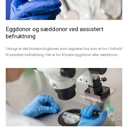
Eggdonor og sæddonor ved assistert
befruktning
I Norge er det bioteknologiloven som regulerer hva som er lov i forhold
til assistert befruktning. Det er lov å bruke eggdonor eller sæddonor...