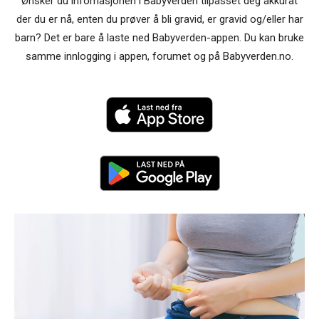
Ønsker du infomasjonen i Babyverden tilpasset deg akkurat
der du er nå, enten du prøver å bli gravid, er gravid og/eller har
barn? Det er bare å laste ned Babyverden-appen. Du kan bruke
samme innlogging i appen, forumet og på Babyverden.no.