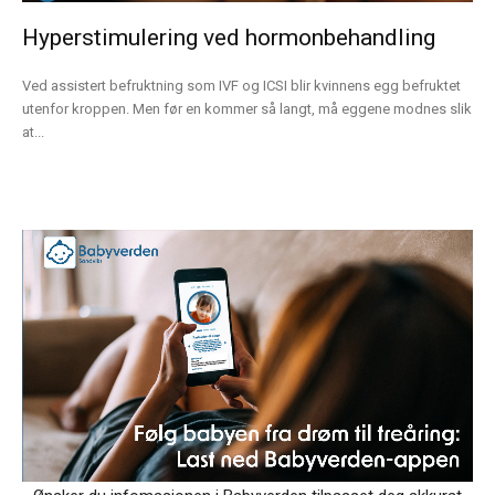
Hyperstimulering ved hormonbehandling
Ved assistert befruktning som IVF og ICSI blir kvinnens egg befruktet
utenfor kroppen. Men før en kommer så langt, må eggene modnes slik
at...