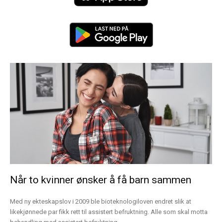
Når to kvinner ønsker å få barn sammen
Med ny ekteskapslov i 2009 ble bioteknologiloven endret slik at
likekjønnede par fikk rett til assistert befruktning. Alle som skal motta