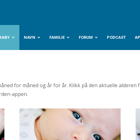
abyverden.no
BABY
NAVN
FAMILIE
FORUM
PODCAST
A
åned for måned og år for år. Klikk på den aktuelle alderen 
verden-appen.