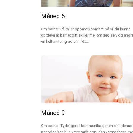
Måned 6
Om barnet: Påkaller oppmerksomhet Nå vil du kunne
oppleve at barnet ditt skiller mellom seg selv og andre
en helt annen grad enn før....
Måned 9
Om barnet: Tydeligere i kommunikasjonen sin I denne
perioden kan hun være midt oppi den verste fasen m