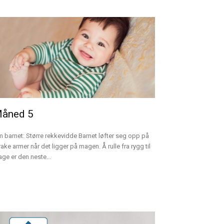
åned 5
 barnet: Større rekkevidde Barnet løfter seg opp på
rake armer når det ligger på magen. Å rulle fra rygg til
ge er den neste...