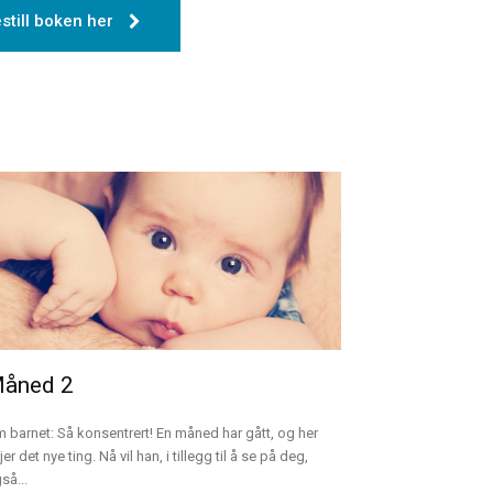
still boken her
åned 2
 barnet: Så konsentrert! En måned har gått, og her
jer det nye ting. Nå vil han, i tillegg til å se på deg,
så...