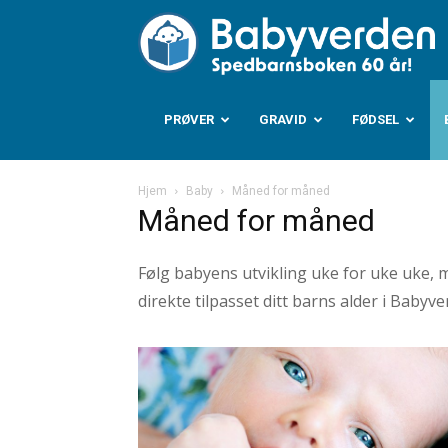
B
PRØVER
GRAVID
FØDSEL
Hjem
Baby
Måned for måned
Måned for måned
Følg babyens utvikling uke for uke uke, m
direkte tilpasset ditt barns alder i Baby