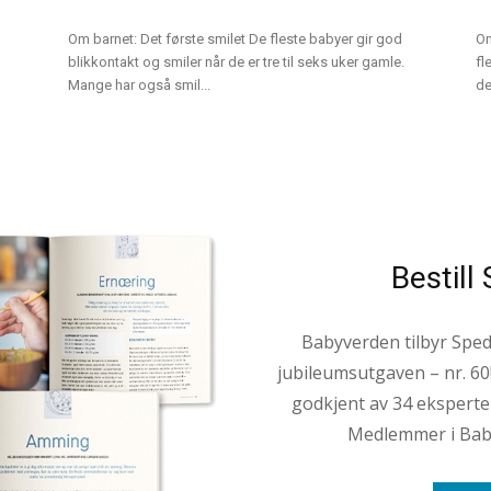
Om barnet: Det første smilet De fleste babyer gir god
Om
blikkontakt og smiler når de er tre til seks uker gamle.
fl
Mange har også smil...
de
Bestil
Babyverden tilbyr Sped
jubileumsutgaven – nr. 60
godkjent av 34 eksperter
Medlemmer i Baby