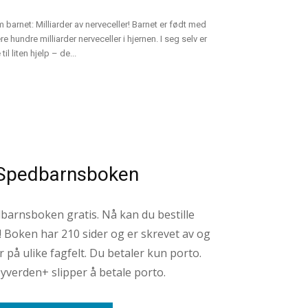
 barnet: Milliarder av nerveceller! Barnet er født med
ere hundre milliarder nerveceller i hjernen. I seg selv er
 til liten hjelp – de...
l Spedbarnsboken
barnsboken gratis. Nå kan du bestille
! Boken har 210 sider og er skrevet av og
 på ulike fagfelt. Du betaler kun porto.
verden+ slipper å betale porto.