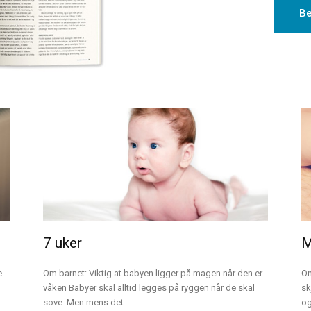
Be
7 uker
M
e
Om barnet: Viktig at babyen ligger på magen når den er
Om
våken Babyer skal alltid legges på ryggen når de skal
sk
sove. Men mens det...
og