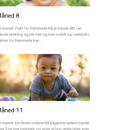
åned 8
 barnet: Frykt for fremmede Nå er barnet ditt i en
vende utvikling og blir mer og mer mobilt og «vertikalt».
ykten for fremmede kan...
åned 11
 barnet: De første ordene Nå begynner lydene barnet
ger å bli mer bevisste, og snart vil hun uttale lyder som