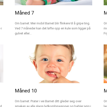
Måned 7
M
Om barnet: Mer mobil Barnet blir flinkere til å gripe ting.
Om
 i
Ved 7 måneder kan det løfte opp en kule som ligger på
ri
gulvet eller...
Fr
Måned 10
M
Om barnet: Prater i vei Barnet ditt gleder seg over
Om
ed
smaken av alle slags lydkombinasjoner og babler ivrig i
la