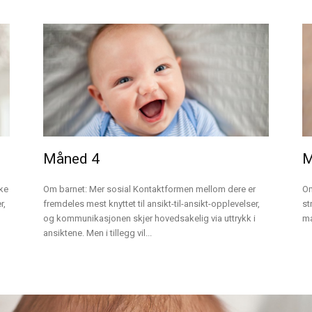
Måned 4
M
kke
Om barnet: Mer sosial Kontaktformen mellom dere er
Om
r,
fremdeles mest knyttet til ansikt-til-ansikt-opplevelser,
st
og kommunikasjonen skjer hovedsakelig via uttrykk i
ma
ansiktene. Men i tillegg vil...