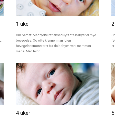
1 uke
2
Om barnet: Medfødte reflekser Nyfødte babyer er mye i
Om
o,
bevegelse. Og ofte kjenner man igjen
fø
bevegelsesmønsteret fra da babyen var i mammas
er
mage. Men hvor...
4 uker
5