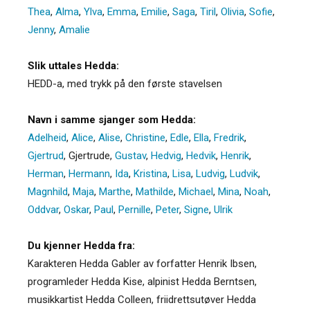
Thea
,
Alma
,
Ylva
,
Emma
,
Emilie
,
Saga
,
Tiril
,
Olivia
,
Sofie
,
Jenny
,
Amalie
Slik uttales Hedda:
HEDD-a, med trykk på den første stavelsen
Navn i samme sjanger som Hedda:
Adelheid
,
Alice
,
Alise
,
Christine
,
Edle
,
Ella
,
Fredrik
,
Gjertrud
,
Gjertrude
,
Gustav
,
Hedvig
,
Hedvik
,
Henrik
,
Herman
,
Hermann
,
Ida
,
Kristina
,
Lisa
,
Ludvig
,
Ludvik
,
Magnhild
,
Maja
,
Marthe
,
Mathilde
,
Michael
,
Mina
,
Noah
,
Oddvar
,
Oskar
,
Paul
,
Pernille
,
Peter
,
Signe
,
Ulrik
Du kjenner Hedda fra:
Karakteren Hedda Gabler av forfatter Henrik Ibsen,
programleder Hedda Kise, alpinist Hedda Berntsen,
musikkartist Hedda Colleen, friidrettsutøver Hedda