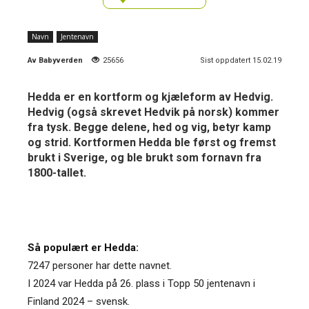
Navn
Jentenavn
Av
Babyverden
25656
Sist oppdatert 15.02.19
Hedda er en kortform og kjæleform av Hedvig.
Hedvig (også skrevet Hedvik på norsk) kommer
fra tysk. Begge delene, hed og vig, betyr kamp
og strid. Kortformen Hedda ble først og fremst
brukt i Sverige, og ble brukt som fornavn fra
1800-tallet.
Så populært er Hedda:
7247 personer har dette navnet.
I 2024 var Hedda på 26. plass i Topp 50 jentenavn i
Finland 2024 – svensk.