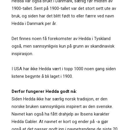
Hedda var også brukt i Danmark, særlig før midten av
1900-tallet. Sent på 1900-tallet var det stort sett ute av
bruk, og siden har det blitt født to eller færre ved navn
Hedda i Danmark per år.
Det finnes noen få forekomster av Hedda i Tyskland
også, men sannsynligvis kun på grunn av skandinavisk
inspirasjon.
I USA har ikke Hedda vært i topp 1000 noen gang siden
listene begynte å bli laget i 1900.
Derfor fungerer Hedda godt nå:
Siden Hedda ikke har særlig norsk tradisjon, er den
norske bruken sannsynligvis inspirert av den svenske.
Navnet kan også ha fått drahjelp av Ibsens karakter
Hedda Gabler. At navnet er kort og ender på -a gjør
også at det passer godt inn i navnetrendene de siste 20