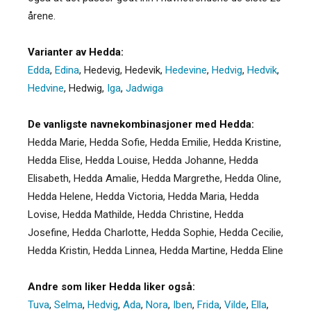
årene.
Varianter av Hedda:
Edda
,
Edina
,
Hedevig
,
Hedevik
,
Hedevine
,
Hedvig
,
Hedvik
,
Hedvine
,
Hedwig
,
Iga
,
Jadwiga
De vanligste navnekombinasjoner med Hedda:
Hedda Marie, Hedda Sofie, Hedda Emilie, Hedda Kristine,
Hedda Elise, Hedda Louise, Hedda Johanne, Hedda
Elisabeth, Hedda Amalie, Hedda Margrethe, Hedda Oline,
Hedda Helene, Hedda Victoria, Hedda Maria, Hedda
Lovise, Hedda Mathilde, Hedda Christine, Hedda
Josefine, Hedda Charlotte, Hedda Sophie, Hedda Cecilie,
Hedda Kristin, Hedda Linnea, Hedda Martine, Hedda Eline
Andre som liker Hedda liker også:
Tuva
,
Selma
,
Hedvig
,
Ada
,
Nora
,
Iben
,
Frida
,
Vilde
,
Ella
,