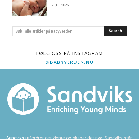
2. juli 2026
Search
Søk i alle artikler på Babyverden
FØLG OSS PÅ INSTAGRAM
@BABYVERDEN.NO
Sandviks
utfordrer det kjente og skaper det nye. Sandviks står