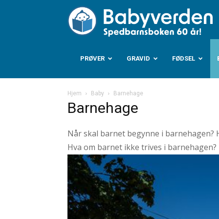
B
PRØVER
GRAVID
FØDSEL
Hjem
Baby
Barnehage
Barnehage
Når skal barnet begynne i barnehagen? H
Hva om barnet ikke trives i barnehagen? D