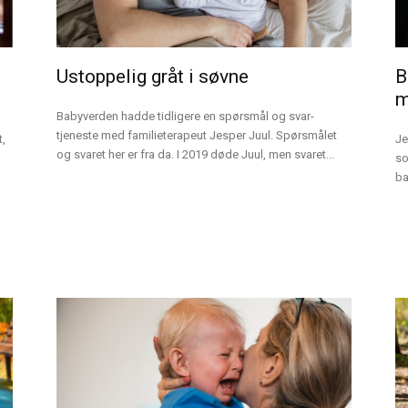
Ustoppelig gråt i søvne
B
Babyverden hadde tidligere en spørsmål og svar-
tjeneste med familieterapeut Jesper Juul. Spørsmålet
t,
Je
og svaret her er fra da. I 2019 døde Juul, men svaret...
so
ba