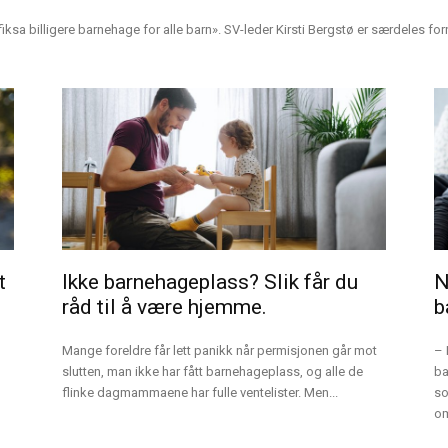
 fiksa billigere barnehage for alle barn». SV-leder Kirsti Bergstø er særdeles fo
t
Ikke barnehageplass? Slik får du
N
råd til å være hjemme.
b
Mange foreldre får lett panikk når permisjonen går mot
– 
slutten, man ikke har fått barnehageplass, og alle de
ba
flinke dagmammaene har fulle ventelister. Men...
so
om