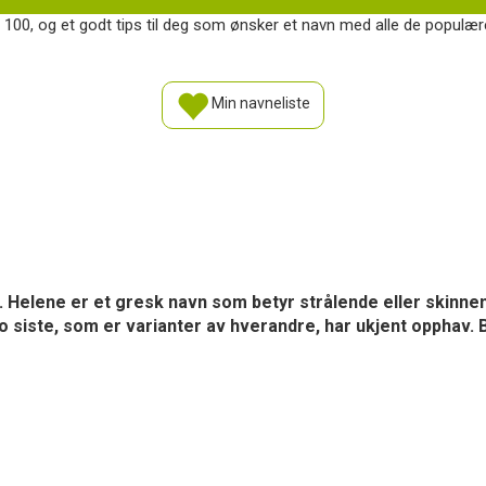
p 100, og et godt tips til deg som ønsker et navn med alle de populæ
Min navneliste
. Helene er et gresk navn som betyr strålende eller skinne
to siste, som er varianter av hverandre, har ukjent opphav.