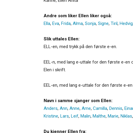
Karine, Ellen Anita
Andre som liker Ellen liker også:
Ella
,
Eva
,
Frida
,
Alma
,
Sonja
,
Signe
,
Tiril
,
Hedvig
Slik uttales Ellen:
ELL-en, med trykk på den første e-en.
EEL-n, med lang e-uttale for den første e-en og 
Elen i skrift.
EEL-en, med lang e-uttale for den første e-en 
Navn i samme sjanger som Ellen:
Anders
,
Ann
,
Anne
,
Arne
,
Camilla
,
Dennis
,
Eina
Kristine
,
Lars
,
Leif
,
Malin
,
Malthe
,
Marie
,
Niklas
Du kjenner Ellen fra: