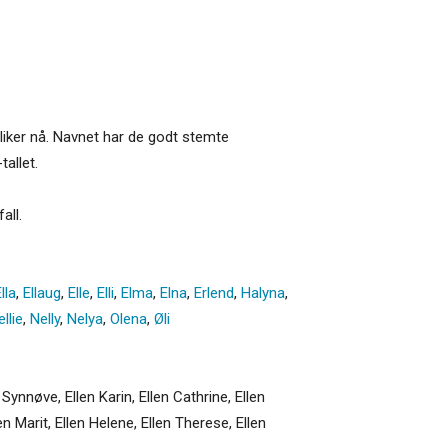
 liker nå. Navnet har de godt stemte
allet.
all.
lla
,
Ellaug
,
Elle
,
Elli
,
Elma
,
Elna
,
Erlend
,
Halyna
,
llie
,
Nelly
,
Nelya
,
Olena
,
Øli
n Synnøve, Ellen Karin, Ellen Cathrine, Ellen
llen Marit, Ellen Helene, Ellen Therese, Ellen