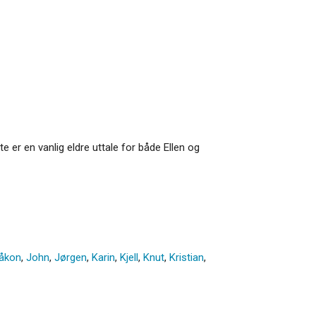
te er en vanlig eldre uttale for både Ellen og
åkon
,
John
,
Jørgen
,
Karin
,
Kjell
,
Knut
,
Kristian
,