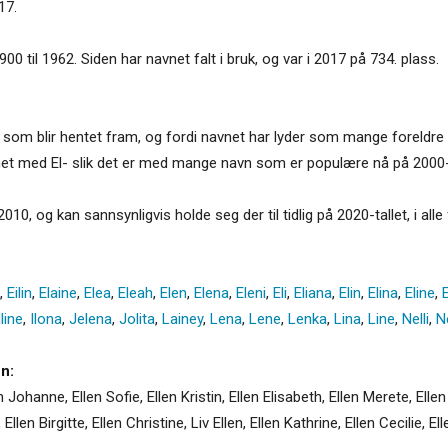
17.
900 til 1962. Siden har navnet falt i bruk, og var i 2017 på 734. plass.
vn som blir hentet fram, og fordi navnet har lyder som mange foreldre
et med El- slik det er med mange navn som er populære nå på 2000-t
010, og kan sannsynligvis holde seg der til tidlig på 2020-tallet, i alle f
,
Eilin
,
Elaine
,
Elea
,
Eleah
,
Elen
,
Elena
,
Eleni
,
Eli
,
Eliana
,
Elin
,
Elina
,
Eline
,
E
line
,
Ilona
,
Jelena
,
Jolita
,
Lainey
,
Lena
,
Lene
,
Lenka
,
Lina
,
Line
,
Nelli
,
Ne
n:
n Johanne, Ellen Sofie, Ellen Kristin, Ellen Elisabeth, Ellen Merete, Elle
Ellen Birgitte, Ellen Christine, Liv Ellen, Ellen Kathrine, Ellen Cecilie, E