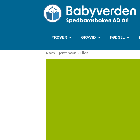
B
PRØVER
GRAVID
FØDSEL
Navn
Jentenavn
Ellen