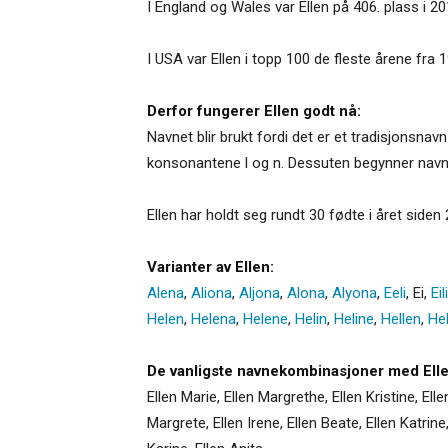
I England og Wales var Ellen på 406. plass i 20
I USA var Ellen i topp 100 de fleste årene fra 1
Derfor fungerer Ellen godt nå:
Navnet blir brukt fordi det er et tradisjonsna
konsonantene l og n. Dessuten begynner navn
Ellen har holdt seg rundt 30 fødte i året siden 2
Varianter av Ellen:
Alena
,
Aliona
,
Aljona
,
Alona
,
Alyona
,
Eeli
,
Ei
,
Eili
Helen
,
Helena
,
Helene
,
Helin
,
Heline
,
Hellen
,
Hel
De vanligste navnekombinasjoner med Elle
Ellen Marie, Ellen Margrethe, Ellen Kristine, Elle
Margrete, Ellen Irene, Ellen Beate, Ellen Katrine, 