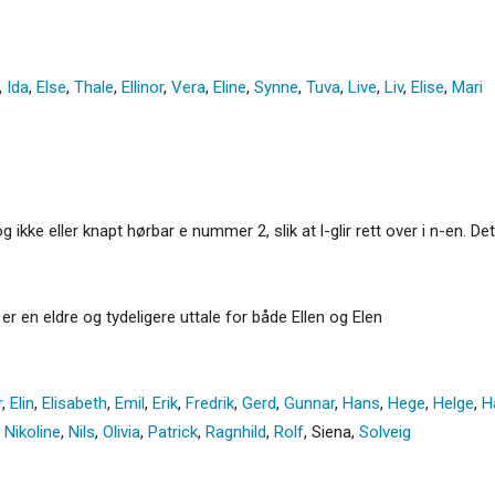
,
Ida
,
Else
,
Thale
,
Ellinor
,
Vera
,
Eline
,
Synne
,
Tuva
,
Live
,
Liv
,
Elise
,
Mari
ikke eller knapt hørbar e nummer 2, slik at l-glir rett over i n-en. Det
er en eldre og tydeligere uttale for både Ellen og Elen
r
,
Elin
,
Elisabeth
,
Emil
,
Erik
,
Fredrik
,
Gerd
,
Gunnar
,
Hans
,
Hege
,
Helge
,
H
,
Nikoline
,
Nils
,
Olivia
,
Patrick
,
Ragnhild
,
Rolf
,
Siena
,
Solveig