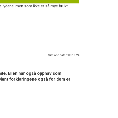
re lydene, men som ikke er så mye brukt.
Sist oppdatert 03.10.24
nde. Ellen har også opphav som
 Blant forklaringene også for dem er