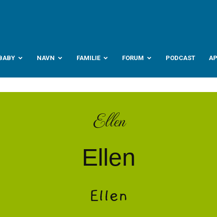
abyverden.no
BABY
NAVN
FAMILIE
FORUM
PODCAST
A
Ellen
Ellen
Ellen