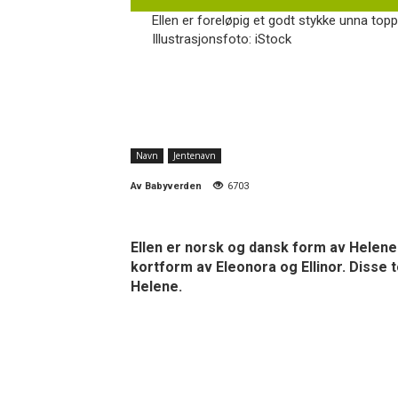
Ellen er foreløpig et godt stykke unna top
Illustrasjonsfoto: iStock
Navn
Jentenavn
Av
Babyverden
6703
Ellen er norsk og dansk form av Helene
kortform av Eleonora og Ellinor. Disse 
Helene.