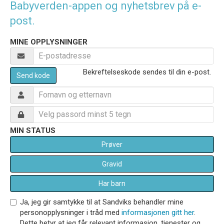
Babyverden-appen og nyhetsbrev på e-
post.
MINE OPPLYSNINGER
Bekreftelseskode sendes til din e-post.
Send kode
MIN STATUS
Prøver
Gravid
Har barn
Ja, jeg gir samtykke til at Sandviks behandler mine
personopplysninger i tråd med
informasjonen gitt her
.
Dette betyr at jeg får relevant informasjon, tjenester og