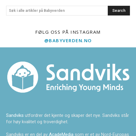
Search
Søk i alle artikler på Babyverden
FØLG OSS PÅ INSTAGRAM
@BABYVERDEN.NO
Sandviks
utfordrer det kjente og skaper det nye. Sandviks står
for høy kvalitet og troverdighet.
Sandviks er en del av
AcadeMedia
som er et av Nord-Europas