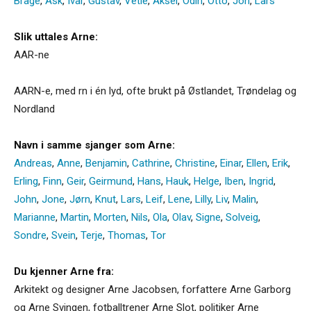
Brage
,
Ask
,
Ivar
,
Gustav
,
Vetle
,
Aksel
,
Odin
,
Otto
,
Jon
,
Lars
Slik uttales Arne:
AAR-ne
AARN-e, med rn i én lyd, ofte brukt på Østlandet, Trøndelag og
Nordland
Navn i samme sjanger som Arne:
Andreas
,
Anne
,
Benjamin
,
Cathrine
,
Christine
,
Einar
,
Ellen
,
Erik
,
Erling
,
Finn
,
Geir
,
Geirmund
,
Hans
,
Hauk
,
Helge
,
Iben
,
Ingrid
,
John
,
Jone
,
Jørn
,
Knut
,
Lars
,
Leif
,
Lene
,
Lilly
,
Liv
,
Malin
,
Marianne
,
Martin
,
Morten
,
Nils
,
Ola
,
Olav
,
Signe
,
Solveig
,
Sondre
,
Svein
,
Terje
,
Thomas
,
Tor
Du kjenner Arne fra:
Arkitekt og designer Arne Jacobsen, forfattere Arne Garborg
og Arne Svingen, fotballtrener Arne Slot, politiker Arne