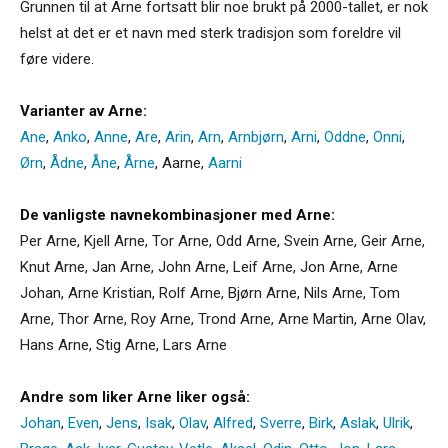
Grunnen til at Arne fortsatt blir noe brukt på 2000-tallet, er nok
helst at det er et navn med sterk tradisjon som foreldre vil
føre videre.
Varianter av Arne:
Ane
,
Anko
,
Anne
,
Are
,
Arin
,
Arn
,
Arnbjørn
,
Arni
,
Oddne
,
Onni
,
Ørn
,
Ådne
,
Åne
,
Årne
,
Aarne
,
Aarni
De vanligste navnekombinasjoner med Arne:
Per Arne, Kjell Arne, Tor Arne, Odd Arne, Svein Arne, Geir Arne,
Knut Arne, Jan Arne, John Arne, Leif Arne, Jon Arne, Arne
Johan, Arne Kristian, Rolf Arne, Bjørn Arne, Nils Arne, Tom
Arne, Thor Arne, Roy Arne, Trond Arne, Arne Martin, Arne Olav,
Hans Arne, Stig Arne, Lars Arne
Andre som liker Arne liker også:
Johan
,
Even
,
Jens
,
Isak
,
Olav
,
Alfred
,
Sverre
,
Birk
,
Aslak
,
Ulrik
,