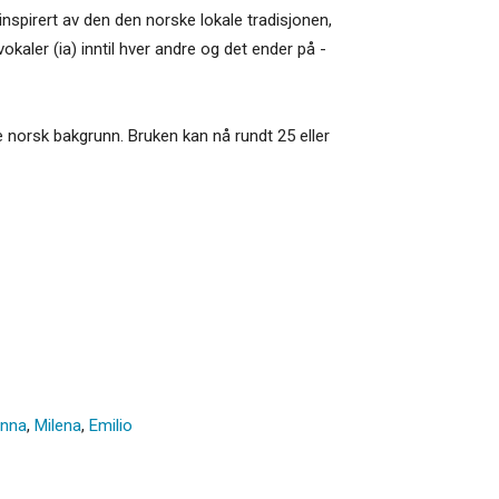
inspirert av den den norske lokale tradisjonen,
kaler (ia) inntil hver andre og det ender på -
e norsk bakgrunn. Bruken kan nå rundt 25 eller
enna
,
Milena
,
Emilio