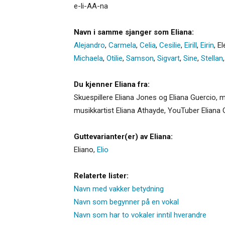
e-li-AA-na
Navn i samme sjanger som Eliana:
Alejandro
,
Carmela
,
Celia
,
Cesilie
,
Eirill
,
Eirin
,
El
Michaela
,
Otilie
,
Samson
,
Sigvart
,
Sine
,
Stellan
Du kjenner Eliana fra:
Skuespillere Eliana Jones og Eliana Guercio, mu
musikkartist Eliana Athayde, YouTuber Eliana
Guttevarianter(er) av Eliana:
Eliano
,
Elio
Relaterte lister:
Navn med vakker betydning
Navn som begynner på en vokal
Navn som har to vokaler inntil hverandre