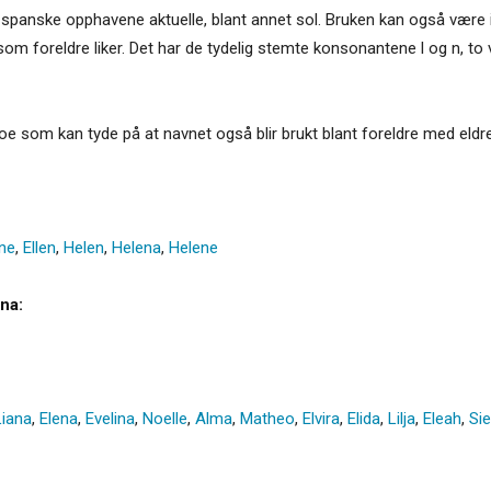
 og spanske opphavene aktuelle, blant annet sol. Bruken kan også være 
m foreldre liker. Det har de tydelig stemte konsonantene l og n, to vo
 noe som kan tyde på at navnet også blir brukt blant foreldre med eldr
ine
,
Ellen
,
Helen
,
Helena
,
Helene
na:
Liana
,
Elena
,
Evelina
,
Noelle
,
Alma
,
Matheo
,
Elvira
,
Elida
,
Lilja
,
Eleah
,
Si