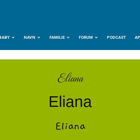
abyverden.no
BABY
NAVN
FAMILIE
FORUM
PODCAST
A
Eliana
Eliana
Eliana