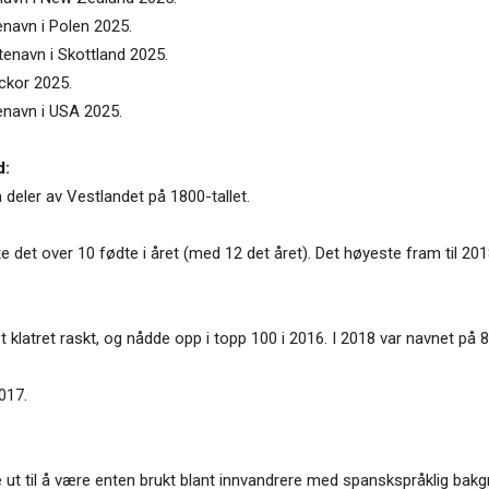
enavn i Polen 2025.
ntenavn i Skottland 2025.
ickor 2025.
tenavn i USA 2025.
d:
på deler av Vestlandet på 1800-tallet.
rte det over 10 fødte i året (med 12 det året). Det høyeste fram til 20
 klatret raskt, og nådde opp i topp 100 i 2016. I 2018 var navnet på 8
017.
e ut til å være enten brukt blant innvandrere med spanskspråklig bakgr