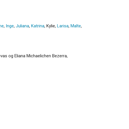
ne
,
Inge
,
Juliana
,
Katrina
,
Kylie
,
Larisa
,
Malte
,
uevas og Eliana Michaelichen Bezerra,