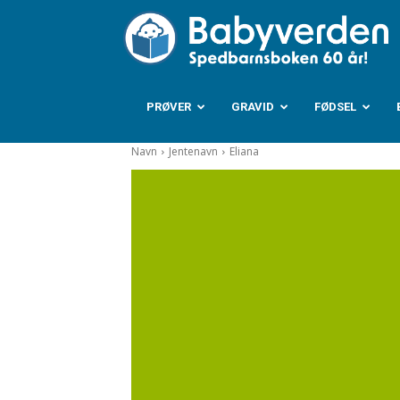
B
PRØVER
GRAVID
FØDSEL
Navn
Jentenavn
Eliana