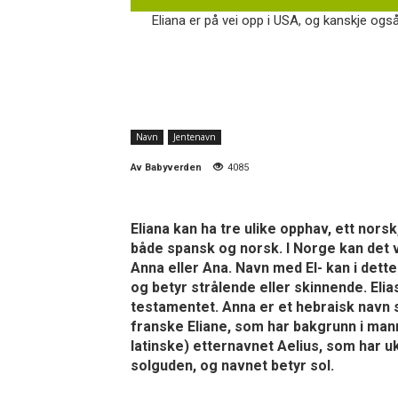
Eliana er på vei opp i USA, og kanskje også
Navn
Jentenavn
Av
Babyverden
4085
Eliana kan ha tre ulike opphav, ett norsk
både spansk og norsk. I Norge kan det 
Anna eller Ana. Navn med El- kan i dette
og betyr strålende eller skinnende. Eli
testamentet. Anna er et hebraisk navn s
franske Eliane, som har bakgrunn i mann
latinske) etternavnet Aelius, som har u
solguden, og navnet betyr sol.