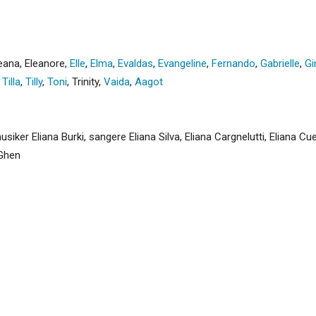
eana
,
Eleanore
,
Elle
,
Elma
,
Evaldas
,
Evangeline
,
Fernando
,
Gabrielle
,
Gi
,
Tilla
,
Tilly
,
Toni
,
Trinity
,
Vaida
,
Aagot
siker Eliana Burki, sangere Eliana Silva, Eliana Cargnelutti, Eliana C
 Ghen