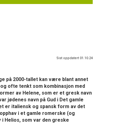
Sist oppdatert 01.10.24
rge på 2000-tallet kan være blant annet
-, og ofte tenkt som kombinasjon med
ke former av Helene, som er et gresk navn
 var jødenes navn på Gud i Det gamle
t er italiensk og spansk form av det
r opphav i et gamle romerske (og
v i Helios, som var den greske