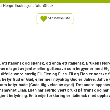
 i Norge. Illustrasjonsfoto: iStock
Min navneliste
, ett italiensk og spansk, og enda ett italiensk. Bruken i No
være laget av jente- eller guttenavn som begynner med El
 tilfelle være særlig Eli, Elen og Elias. Eli og Elen er nors
as betyr Gud er Gud, eller mer nøyaktig Gud er Jahve. Jahve
om betyr nåde (Guds tilgivelse av synd). Det andre opphave
snavnet Elian. Elian har særlig vært brukt på fransk og ha
kjent betydning. En tredje forklaring er italiensk med oppha