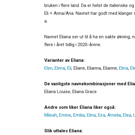
bruken i flere land. Da er helst de italienske
Eli + Anna/Ana. Navnet har godt med klanger so
a.
Navnet Eliana ser ut til å ha en sakte økning,
flere i året tidlig i 2020-årene.
Varianter av Eliana:
Elen
,
Elena
,
Eli
,
Eliane
,
Elianna
,
Elianne
,
Elina
,
El
De vanligste navnekombinasjoner med Elia
Eliana Louise, Eliana Grace
Andre som liker Eliana liker også:
Mileah
,
Emine
,
Emilia
,
Elina
,
Eira
,
Amelia
,
Elea
,
Slik uttales Eliana: