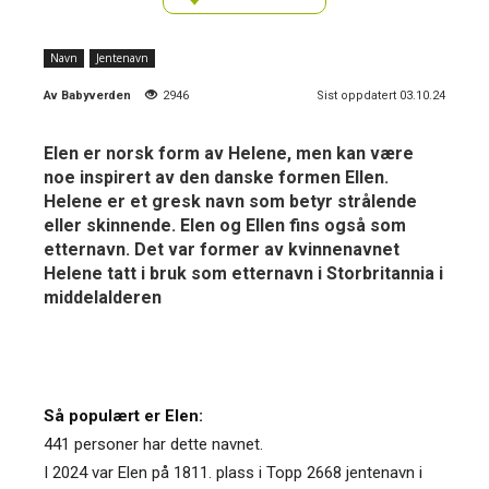
Navn
Jentenavn
Av
Babyverden
2946
Sist oppdatert 03.10.24
Elen er norsk form av Helene, men kan være
noe inspirert av den danske formen Ellen.
Helene er et gresk navn som betyr strålende
eller skinnende. Elen og Ellen fins også som
etternavn. Det var former av kvinnenavnet
Helene tatt i bruk som etternavn i Storbritannia i
middelalderen
Så populært er Elen:
441 personer har dette navnet.
I 2024 var Elen på 1811. plass i Topp 2668 jentenavn i