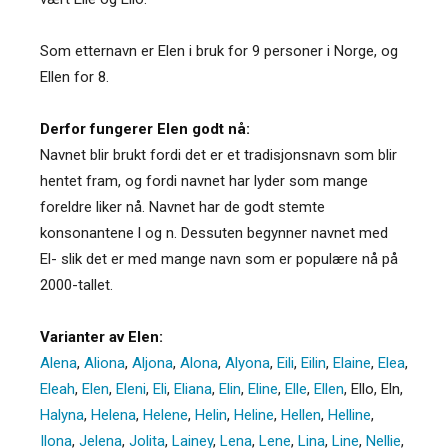
Som etternavn er Elen i bruk for 9 personer i Norge, og
Ellen for 8.
Derfor fungerer Elen godt nå:
Navnet blir brukt fordi det er et tradisjonsnavn som blir
hentet fram, og fordi navnet har lyder som mange
foreldre liker nå. Navnet har de godt stemte
konsonantene l og n. Dessuten begynner navnet med
El- slik det er med mange navn som er populære nå på
2000-tallet.
Varianter av Elen:
Alena
,
Aliona
,
Aljona
,
Alona
,
Alyona
,
Eili
,
Eilin
,
Elaine
,
Elea
,
Eleah
,
Elen
,
Eleni
,
Eli
,
Eliana
,
Elin
,
Eline
,
Elle
,
Ellen
,
Ello
,
Eln
,
Halyna
,
Helena
,
Helene
,
Helin
,
Heline
,
Hellen
,
Helline
,
Ilona
,
Jelena
,
Jolita
,
Lainey
,
Lena
,
Lene
,
Lina
,
Line
,
Nellie
,