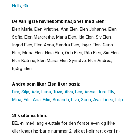
Nelly
,
Øli
De vanligste navnekombinasjoner med Elen:
Elen Marie, Elen Kristine, Ann Elen, Elen Johanne, Elen
Sofie, Elen Margrethe, Maria Elen, Ida Elen, Siv Elen,
Ingrid Elen, Elen Anna, Sandra Elen, Inger Elen, Gunn
Elen, Mona Elen, Nina Elen, Oda Elen, Rita Elen, Siri Elen,
Elen Katrine, Elen Maria, Elen Synnøve, Elen Andrea,
Bjørg Elen
Andre som liker Elen liker også:
Eira
,
Silja
,
Ada
,
Luna
,
Tuva
,
Alva
,
Lea
,
Annie
,
Juni
,
Elly
,
Mina
,
Erle
,
Aria
,
Eilin
,
Amanda
,
Liva
,
Saga
,
Ava
,
Linea
,
Lilja
Slik uttales Elen:
EEL-n, med lang e-uttale for den første e-en og ikke
eller knapt hørbar e nummer 2, slik at l-glir rett over i n-