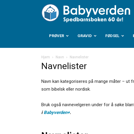
B
PRØVER
GRAVID
FØDSEL
Hjem
Navn
Navnelister
Navnelister
Navn kan kategoriseres på mange måter – ut fra o
som bibelsk eller nordisk.
Bruk også navnevelgeren under for å søke blant
i
Babyverden+
.