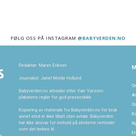
FØLG OSS PÅ INSTAGRAM
@BABYVERDEN.NO
Redaktør: Maren Eriksen
M
Journalist: Janet Molde Hollund
O
Babyverden.no arbeider etter Vær Varsom-
A
plakatens regler for god presseskikk.
O
Kopiering av materiale fra Babyverden.no for bruk
.
K
annet sted er ikke tillatt uten avtale. Babyverden
har ikke ansvar for innhold på eksterne nettsider
Ny
som det lenkes til.
En