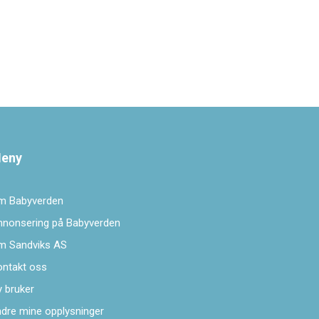
eny
m Babyverden
nnonsering på Babyverden
m Sandviks AS
ontakt oss
 bruker
dre mine opplysninger