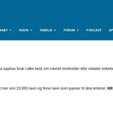
abyverden.no
BABY
NAVN
FAMILIE
FORUM
PODCAST
A
pphav, bruk i ulike land, om navnet inneholder eller utelater enkelte
 mer enn 25 000 navn og finne navn som passer til dine kriterier.
NB!