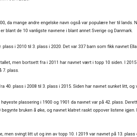
1900, da mange andre engelske navn også var populære her til lands. Navn
 er blant de 10 vanligste navnene i blant annet Sverige og Danmark.
0. plass i 2010 til 3. plass i 2020. Det var 337 barn som fikk navnet Ella
-tallet, men bortsett fra i 2011 har navnet vært i topp 10 siden. I 2015
 7. plass.
fra 40. plass i 2008 til 3. plass i 2015. Siden har navnet sunket litt, og
d høyeste plassering i 1900 og 1901 da navnet var på 42. plass. Derette
0 begynte bruken å øke, og navnet klatret raskt oppover listene igjen.
, men svingt litt ut og inn av topp 10. I 2019 var navnet på 13. plass 