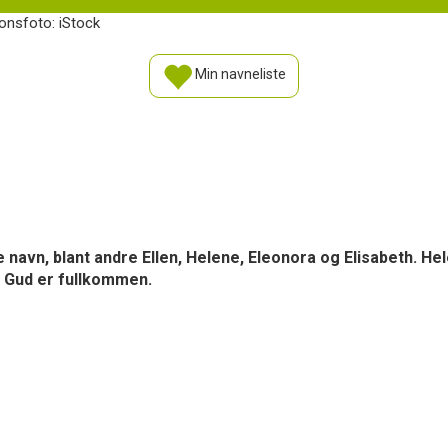
sjonsfoto: iStock
Min navneliste
navn, blant andre Ellen, Helene, Eleonora og Elisabeth. He
r Gud er fullkommen.