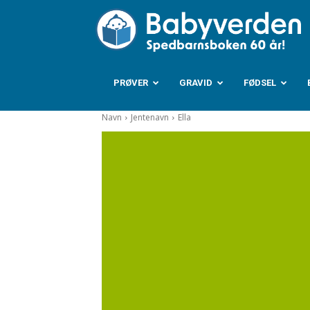
B
PRØVER
GRAVID
FØDSEL
Navn
Jentenavn
Ella