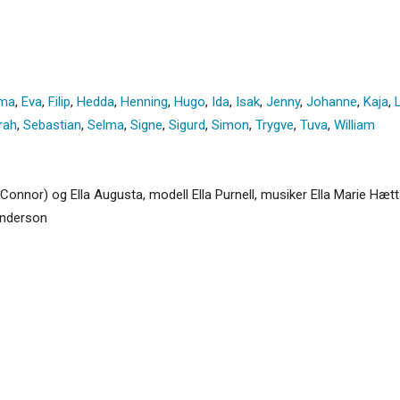
ma
,
Eva
,
Filip
,
Hedda
,
Henning
,
Hugo
,
Ida
,
Isak
,
Jenny
,
Johanne
,
Kaja
,
rah
,
Sebastian
,
Selma
,
Signe
,
Sigurd
,
Simon
,
Trygve
,
Tuva
,
William
’Connor) og Ella Augusta, modell Ella Purnell, musiker Ella Marie Hætta
 Anderson