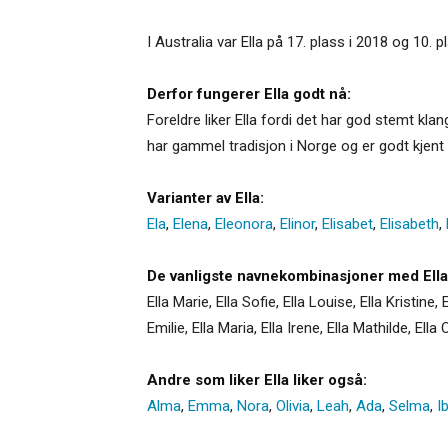
I Australia var Ella på 17. plass i 2018 og 10. p
Derfor fungerer Ella godt nå:
Foreldre liker Ella fordi det har god stemt kla
har gammel tradisjon i Norge og er godt kjent 
Varianter av Ella:
Ela
,
Elena
,
Eleonora
,
Elinor
,
Elisabet
,
Elisabeth
,
De vanligste navnekombinasjoner med Ella
Ella Marie, Ella Sofie, Ella Louise, Ella Kristine,
Emilie, Ella Maria, Ella Irene, Ella Mathilde, Ella 
Andre som liker Ella liker også:
Alma
,
Emma
,
Nora
,
Olivia
,
Leah
,
Ada
,
Selma
,
I