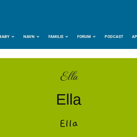
abyverden.no
BABY
NAVN
FAMILIE
FORUM
PODCAST
A
Ella
Ella
Ella