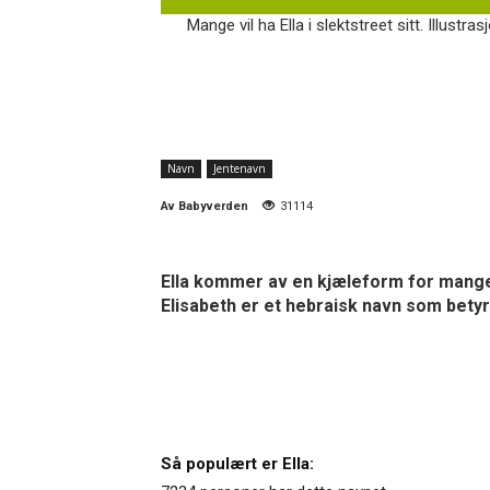
Mange vil ha Ella i slektstreet sitt. Illustra
Navn
Jentenavn
Av
Babyverden
31114
Ella kommer av en kjæleform for mange 
Elisabeth er et hebraisk navn som bety
Så populært er Ella: