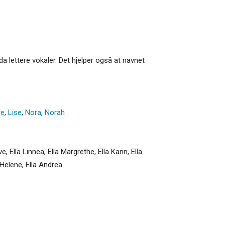
da lettere vokaler. Det hjelper også at navnet
re
,
Lise
,
Nora
,
Norah
ve, Ella Linnea, Ella Margrethe, Ella Karin, Ella
la Helene, Ella Andrea