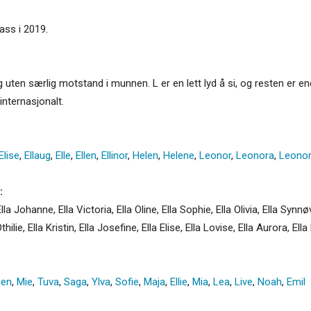
lass i 2019.
ng uten særlig motstand i munnen. L er en lett lyd å si, og resten er en
internasjonalt.
Elise
,
Ellaug
,
Elle
,
Ellen
,
Ellinor
,
Helen
,
Helene
,
Leonor
,
Leonora
,
Leono
:
 Ella Johanne, Ella Victoria, Ella Oline, Ella Sophie, Ella Olivia, Ella Synnø
Othilie, Ella Kristin, Ella Josefine, Ella Elise, Ella Lovise, Ella Aurora, El
ben
,
Mie
,
Tuva
,
Saga
,
Ylva
,
Sofie
,
Maja
,
Ellie
,
Mia
,
Lea
,
Live
,
Noah
,
Emil