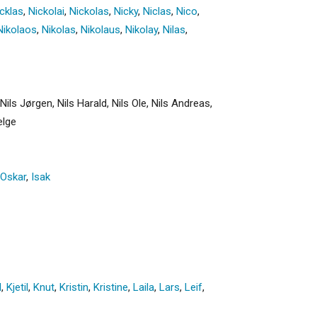
cklas
,
Nickolai
,
Nickolas
,
Nicky
,
Niclas
,
Nico
,
Nikolaos
,
Nikolas
,
Nikolaus
,
Nikolay
,
Nilas
,
, Nils Jørgen, Nils Harald, Nils Ole, Nils Andreas,
elge
Oskar
,
Isak
l
,
Kjetil
,
Knut
,
Kristin
,
Kristine
,
Laila
,
Lars
,
Leif
,