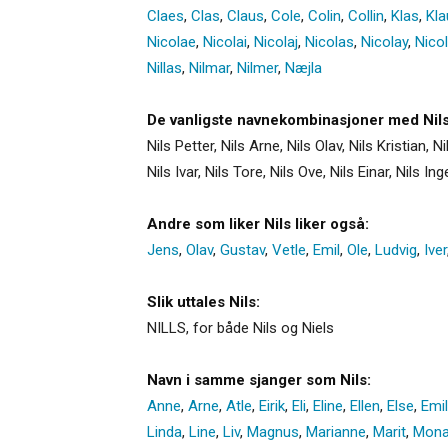
Claes
,
Clas
,
Claus
,
Cole
,
Colin
,
Collin
,
Klas
,
Kla
Nicolae
,
Nicolai
,
Nicolaj
,
Nicolas
,
Nicolay
,
Nico
Nillas
,
Nilmar
,
Nilmer
,
Næjla
De vanligste navnekombinasjoner med Nils
Nils Petter, Nils Arne, Nils Olav, Nils Kristian, 
Nils Ivar, Nils Tore, Nils Ove, Nils Einar, Nils I
Andre som liker Nils liker også:
Jens
,
Olav
,
Gustav
,
Vetle
,
Emil
,
Ole
,
Ludvig
,
Iver
Slik uttales Nils:
NILLS, for både Nils og Niels
Navn i samme sjanger som Nils:
Anne
,
Arne
,
Atle
,
Eirik
,
Eli
,
Eline
,
Ellen
,
Else
,
Emil
Linda
,
Line
,
Liv
,
Magnus
,
Marianne
,
Marit
,
Mon