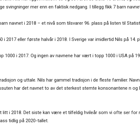
ge svingninger mer enn en faktisk nedgang. I tillegg fikk 7 barn navnet
rn navnet i 2018 – et nivå som tilsvarer 96. plass på listen til Statist
0 i 2017 eller første halvår i 2018. I Sverige var imidlertid Nils på 14. p
topp 1000 i 2017. Og ingen av navnene har vært i topp 1000 i USA på 190
disjon og uttale. Nils har gammel tradisjon i de fleste familier. Navne
ssuten har det navnet to av det sterkest stemte konsonantene n og l,
litt i 2018. Det siste kan være et tilfeldig hvileår som vi ofte ser for
ass tidlig på 2020-tallet.