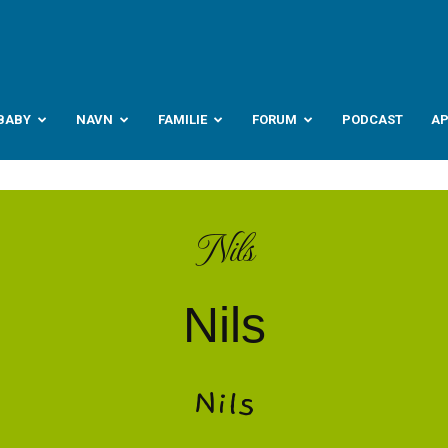
abyverden.no
BABY
NAVN
FAMILIE
FORUM
PODCAST
A
Nils
Nils
Nils