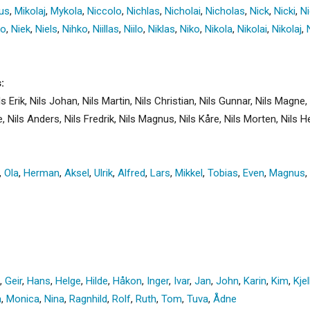
us
,
Mikolaj
,
Mykola
,
Niccolo
,
Nichlas
,
Nicholai
,
Nicholas
,
Nick
,
Nicki
,
Ni
lo
,
Niek
,
Niels
,
Nihko
,
Niillas
,
Niilo
,
Niklas
,
Niko
,
Nikola
,
Nikolai
,
Nikolaj
,
:
Nils Erik, Nils Johan, Nils Martin, Nils Christian, Nils Gunnar, Nils Magne
nge, Nils Anders, Nils Fredrik, Nils Magnus, Nils Kåre, Nils Morten, Nils H
,
Ola
,
Herman
,
Aksel
,
Ulrik
,
Alfred
,
Lars
,
Mikkel
,
Tobias
,
Even
,
Magnus
,
,
Geir
,
Hans
,
Helge
,
Hilde
,
Håkon
,
Inger
,
Ivar
,
Jan
,
John
,
Karin
,
Kim
,
Kjel
a
,
Monica
,
Nina
,
Ragnhild
,
Rolf
,
Ruth
,
Tom
,
Tuva
,
Ådne