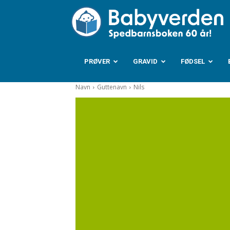
B
PRØVER
GRAVID
FØDSEL
Navn
Guttenavn
Nils