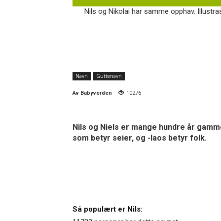
Nils og Nikolai har samme opphav. Illustra
Navn
Guttenavn
Av
Babyverden
10276
Nils og Niels er mange hundre år gamme
som betyr seier, og -laos betyr folk.
Så populært er Nils: