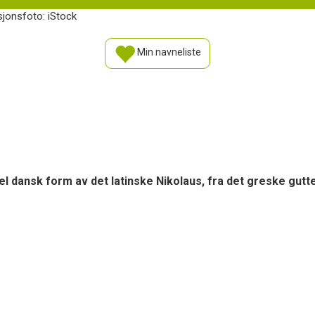
sjonsfoto: iStock
Min navneliste
l dansk form av det latinske Nikolaus, fra det greske gut