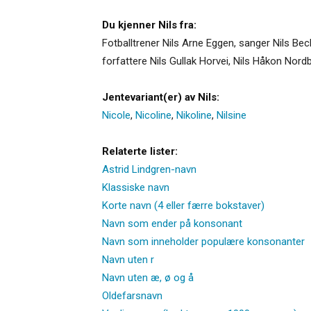
Du kjenner Nils fra:
Fotballtrener Nils Arne Eggen, sanger Nils Bech
forfattere Nils Gullak Horvei, Nils Håkon Nord
Jentevariant(er) av Nils:
Nicole
,
Nicoline
,
Nikoline
,
Nilsine
Relaterte lister:
Astrid Lindgren-navn
Klassiske navn
Korte navn (4 eller færre bokstaver)
Navn som ender på konsonant
Navn som inneholder populære konsonanter
Navn uten r
Navn uten æ, ø og å
Oldefarsnavn