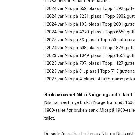
11733 personer har dette navnet.
I 2024 var Nils på 552. plass i Topp 1592 gutte
I 2024 var Nils på 3231. plass i Topp 3802 gu
I 2024 var Nils på 103. plass i Topp 2681 gutte
I 2024 var Nils på 4270. plass i Topp 6650 gu
I 2025 var Nils på 33. plass i Topp 50 guttenav
I 2024 var Nils på 508. plass i Topp 1823 gutte
I 2023 var Nils på 1049. plass i Topp 1653 gutte
I 2025 var Nils på 707. plass i Topp 1127 gutt
I 2025 var Nils på 61. plass i Topp 715 gutten
I 2025 var Nils på 4. plass i Alla förnamn pojk
Bruk av navnet Nils i Norge og andre land:
Nils har vært mye brukt i Norge fra rundt 1500-
1800-tallet før bruken sank. Midt på 1900-tall
tallet.
De siste årene har bruken av Nils og Niels økt s