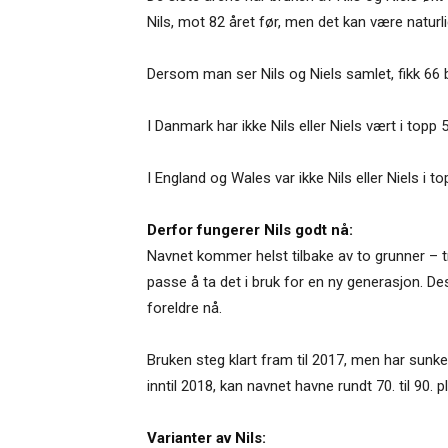
Nils, mot 82 året før, men det kan være naturli
Dersom man ser Nils og Niels samlet, fikk 66 ba
I Danmark har ikke Nils eller Niels vært i topp 5
I England og Wales var ikke Nils eller Niels i 
Derfor fungerer Nils godt nå:
Navnet kommer helst tilbake av to grunner – tra
passe å ta det i bruk for en ny generasjon. De
foreldre nå.
Bruken steg klart fram til 2017, men har sunket 
inntil 2018, kan navnet havne rundt 70. til 90. pl
Varianter av Nils: