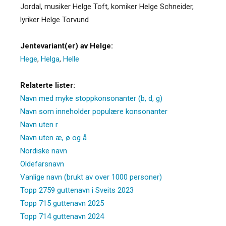
Jordal, musiker Helge Toft, komiker Helge Schneider,
lyriker Helge Torvund
Jentevariant(er) av Helge:
Hege
,
Helga
,
Helle
Relaterte lister:
Navn med myke stoppkonsonanter (b, d, g)
Navn som inneholder populære konsonanter
Navn uten r
Navn uten æ, ø og å
Nordiske navn
Oldefarsnavn
Vanlige navn (brukt av over 1000 personer)
Topp 2759 guttenavn i Sveits 2023
Topp 715 guttenavn 2025
Topp 714 guttenavn 2024