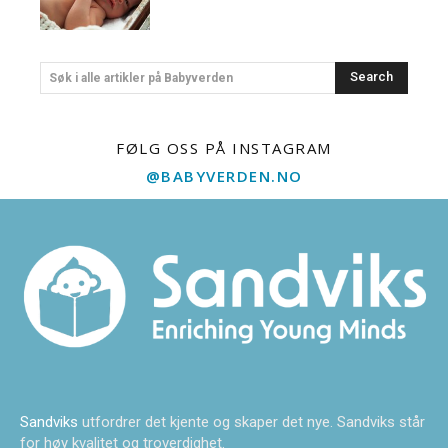
Search
Søk i alle artikler på Babyverden
FØLG OSS PÅ INSTAGRAM
@BABYVERDEN.NO
Sandviks
utfordrer det kjente og skaper det nye. Sandviks står
for høy kvalitet og troverdighet.