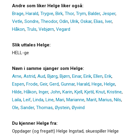
Andre som liker Helge liker også:
Brage
,
Harald
,
Trygve
,
Birk
,
Thor
,
Trym
,
Balder
,
Jesper
,
Vetle
,
Sondre
,
Theodor
,
Odin
,
Ulrik
,
Oskar
,
Elias
,
Iver
,
Håkon
,
Truls
,
Vebjørn
,
Vegard
Slik uttales Helge:
HELL-ge
Navn i samme sjanger som Helge:
Arne
,
Astrid
,
Aud
,
Bjørg
,
Bjørn
,
Einar
,
Eirik
,
Ellen
,
Erik
,
Espen
,
Frode
,
Geir
,
Gerd
,
Gunnar
,
Harald
,
Hege
,
Helge
,
Hilde
,
Håkon
,
Inger
,
John
,
Karin
,
Kjell
,
Kjetil
,
Knut
,
Kristine
,
Laila
,
Leif
,
Linda
,
Line
,
Mari
,
Marianne
,
Marit
,
Marius
,
Nils
,
Ole
,
Sander
,
Thomas
,
Øystein
,
Øyvind
Du kjenner Helge fra:
Oppdager (og fregatt) Helge Ingstad, skuespiller Helge