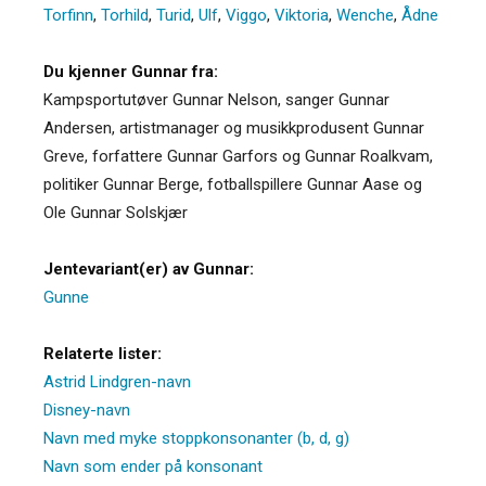
Torfinn
,
Torhild
,
Turid
,
Ulf
,
Viggo
,
Viktoria
,
Wenche
,
Ådne
Du kjenner Gunnar fra:
Kampsportutøver Gunnar Nelson, sanger Gunnar
Andersen, artistmanager og musikkprodusent Gunnar
Greve, forfattere Gunnar Garfors og Gunnar Roalkvam,
politiker Gunnar Berge, fotballspillere Gunnar Aase og
Ole Gunnar Solskjær
Jentevariant(er) av Gunnar:
Gunne
Relaterte lister:
Astrid Lindgren-navn
Disney-navn
Navn med myke stoppkonsonanter (b, d, g)
Navn som ender på konsonant