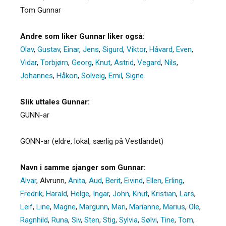
Tom Gunnar
Andre som liker Gunnar liker også:
Olav
,
Gustav
,
Einar
,
Jens
,
Sigurd
,
Viktor
,
Håvard
,
Even
,
Vidar
,
Torbjørn
,
Georg
,
Knut
,
Astrid
,
Vegard
,
Nils
,
Johannes
,
Håkon
,
Solveig
,
Emil
,
Signe
Slik uttales Gunnar:
GUNN-ar
GONN-ar (eldre, lokal, særlig på Vestlandet)
Navn i samme sjanger som Gunnar:
Alvar
,
Alvrunn
,
Anita
,
Aud
,
Berit
,
Eivind
,
Ellen
,
Erling
,
Fredrik
,
Harald
,
Helge
,
Ingar
,
John
,
Knut
,
Kristian
,
Lars
,
Leif
,
Line
,
Magne
,
Margunn
,
Mari
,
Marianne
,
Marius
,
Ole
,
Ragnhild
,
Runa
,
Siv
,
Sten
,
Stig
,
Sylvia
,
Sølvi
,
Tine
,
Tom
,