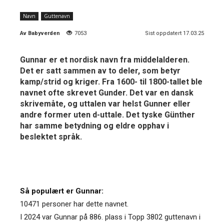
Navn
Guttenavn
Av
Babyverden
7053
Sist oppdatert 17.03.25
Gunnar er et nordisk navn fra middelalderen.
Det er satt sammen av to deler, som betyr
kamp/strid og kriger. Fra 1600- til 1800-tallet ble
navnet ofte skrevet Gunder. Det var en dansk
skrivemåte, og uttalen var helst Gunner eller
andre former uten d-uttale. Det tyske Günther
har samme betydning og eldre opphav i
beslektet språk.
Så populært er Gunnar:
10471 personer har dette navnet.
I 2024 var Gunnar på 886. plass i Topp 3802 guttenavn i