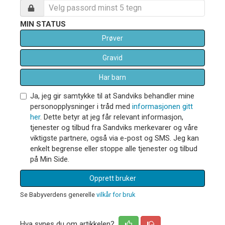
MIN STATUS
Prøver
Gravid
Har barn
Ja, jeg gir samtykke til at Sandviks behandler mine
personopplysninger i tråd med
informasjonen gitt
her
. Dette betyr at jeg får relevant informasjon,
tjenester og tilbud fra Sandviks merkevarer og våre
viktigste partnere, også via e-post og SMS. Jeg kan
enkelt begrense eller stoppe alle tjenester og tilbud
på Min Side.
Opprett bruker
Se Babyverdens generelle
vilkår for bruk
Hva synes du om artikkelen?