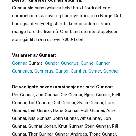
Gunnar blir sannsynligvis helst brukt fordi det er et
gammel nordisk navn og har mye tradisjon i Norge. Det
har også den tydelig stemte konsonanten n, som
mange foreldre liker nå. G-er blant stemte stopplyder
som går litt fram ut over 2000-tallet.
Varianter av Gunnar:
Gonnar
,
Gunars
,
Gunder
,
Gunerius
,
Gunne
,
Gunner
,
Gunnerius
,
Gunnerus
,
Gunter
,
Gunther
,
Gynter
,
Gunther
De vanligste navnekombinasjoner med Gunnar:
Per Gunnar, Jan Gunnar, Ole Gunnar, Bjørn Gunnar, Kjell
Gunnar, Tor Gunnar, Odd Gunnar, Svein Gunnar, Lars
Gunnar, Leif Gunnar, Hans Gunnar, Rolf Gunnar, Arne
Gunnar, Nils Gunnar, John Gunnar, Alf Gunnar, Jon
Gunnar, Gunnar Johan, Knut Gunnar, Stein Gunnar, Pål
Gunnar, Thor Gunnar, Gunnar Andreas, Trond Gunnar,