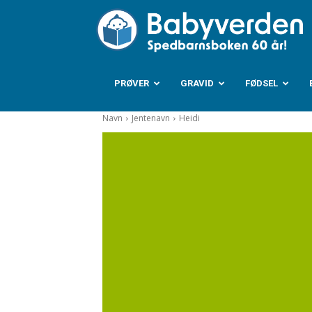
B
PRØVER
GRAVID
FØDSEL
Navn
Jentenavn
Heidi