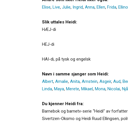
Elise
,
Live
,
Julie
,
Ingrid
,
Anna
,
Ellen
,
Frida
,
Ellino
Slik uttales Heidi:
HÆJ-di
HEJ-di
HAI-di, på tysk og engelsk
Navn i samme sjanger som Heidi:
Albert
,
Amalie
,
Anita
,
Arnstein
,
Asgeir
,
Aud
,
Be
Linda
,
Maya
,
Merete
,
Mikael
,
Mona
,
Nicolai
,
Njå
Du kjenner Heidi fra:
Barnebok og barnetv-serie “Heidi” av forfatter
Sivertzen-Oksmo og Heidi Ruud Ellingsen, poli