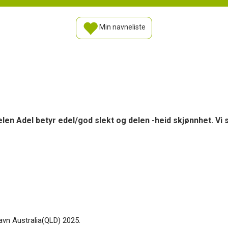
Min navneliste
en Adel betyr edel/god slekt og delen -heid skjønnhet. Vi se
navn Australia(QLD) 2025.