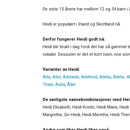
De siste 15 årene har mellom 12 og 34 barn i år
Heidi er populært i Irland og Skottland nå.
Derfor fungerer Heidi godt nå:
Heidi blir brukt i dag fordi det har så gammel
vokaler. Dessuten er det et kort navn, noe so
Varianter av Heidi:
Ada
,
Adel
,
Adelaide
,
Adelheid
,
Adelia
,
Adelie
,
A
Thale
,
Aada
,
Ådel
De vanligste navnekombinasjoner med Hei
Heidi Elisabeth, Heidi Kristin, Heidi Marie, Heidi
Margrethe, Siv Heidi, Heidi Merethe, Heidi Theres
Andre som liker Heidi liker også: