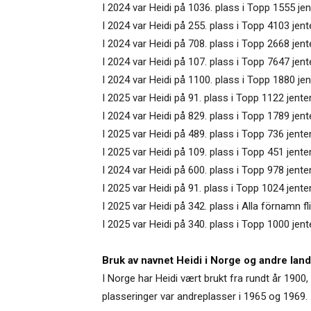
I 2024 var Heidi på 1036. plass i Topp 1555 jen
I 2024 var Heidi på 255. plass i Topp 4103 jen
I 2024 var Heidi på 708. plass i Topp 2668 jent
I 2024 var Heidi på 107. plass i Topp 7647 jen
I 2024 var Heidi på 1100. plass i Topp 1880 jen
I 2025 var Heidi på 91. plass i Topp 1122 jente
I 2024 var Heidi på 829. plass i Topp 1789 jente
I 2025 var Heidi på 489. plass i Topp 736 jent
I 2025 var Heidi på 109. plass i Topp 451 jen
I 2024 var Heidi på 600. plass i Topp 978 jente
I 2025 var Heidi på 91. plass i Topp 1024 jente
I 2025 var Heidi på 342. plass i Alla förnamn fl
I 2025 var Heidi på 340. plass i Topp 1000 jen
Bruk av navnet Heidi i Norge og andre land
I Norge har Heidi vært brukt fra rundt år 1900, 
plasseringer var andreplasser i 1965 og 1969.