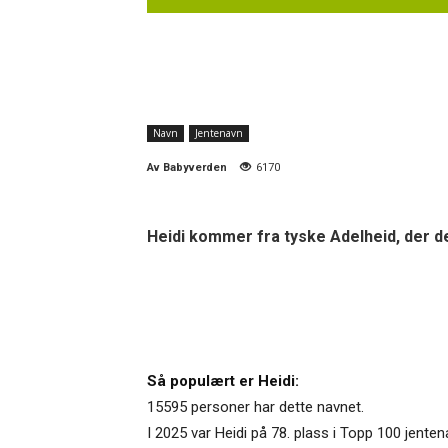
Navn
Jentenavn
Av
Babyverden
6170
Heidi kommer fra tyske Adelheid, der del
Så populært er Heidi:
15595 personer har dette navnet.
I 2025 var Heidi på 78. plass i Topp 100 jente