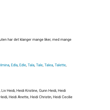
ssuten har det klanger mange liker, med mange
elmina
,
Edla
,
Edle
,
Tala
,
Tale
,
Talea
,
Talette
,
 Liv Heidi, Heidi Kristine, Gunn Heidi, Heidi
eidi, Heidi Anette, Heidi Christin, Heidi Cecilie