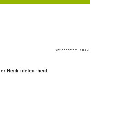
Sist oppdatert 07.03.25
r Heidi i delen -heid.