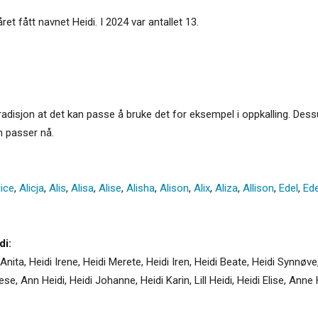
et fått navnet Heidi. I 2024 var antallet 13.
 tradisjon at det kan passe å bruke det for eksempel i oppkalling. De
m passer nå.
lice
,
Alicja
,
Alis
,
Alisa
,
Alise
,
Alisha
,
Alison
,
Alix
,
Aliza
,
Allison
,
Edel
,
Ed
di:
 Anita, Heidi Irene, Heidi Merete, Heidi Iren, Heidi Beate, Heidi Synnøve,
e, Ann Heidi, Heidi Johanne, Heidi Karin, Lill Heidi, Heidi Elise, Anne H