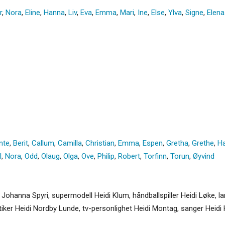
r
,
Nora
,
Eline
,
Hanna
,
Liv
,
Eva
,
Emma
,
Mari
,
Ine
,
Else
,
Ylva
,
Signe
,
Elena
nte
,
Berit
,
Callum
,
Camilla
,
Christian
,
Emma
,
Espen
,
Gretha
,
Grethe
,
Ha
l
,
Nora
,
Odd
,
Olaug
,
Olga
,
Ove
,
Philip
,
Robert
,
Torfinn
,
Torun
,
Øyvind
 Johanna Spyri, supermodell Heidi Klum, håndballspiller Heidi Løke, l
tiker Heidi Nordby Lunde, tv-personlighet Heidi Montag, sanger Heidi