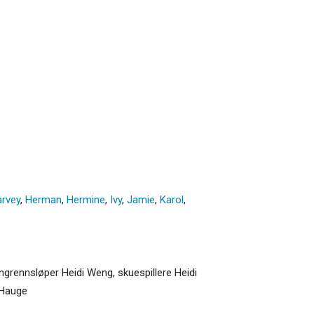
rvey
,
Herman
,
Hermine
,
Ivy
,
Jamie
,
Karol
,
angrennsløper Heidi Weng, skuespillere Heidi
 Hauge