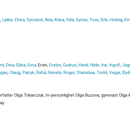
n
,
Lykke
,
Elvira
,
Synnøve
,
Ada
,
Klara
,
Oda
,
Synne
,
Tove
,
Erle
,
Hedvig
,
Em
nt
,
Dina
,
Ebba
,
Erna
,
Ervin
,
Evelyn
,
Gudrun
,
Heidi
,
Hilde
,
Ine
,
Ingolf
,
Jag
ugas
,
Olaug
,
Patryk
,
Rafal
,
Renate
,
Roger
,
Stanislaw
,
Torild
,
Vegar
,
Øyd
orfatter Olga Tokarczuk, tv-personlighet Olga Buzova, gymnast Olga 
Kay