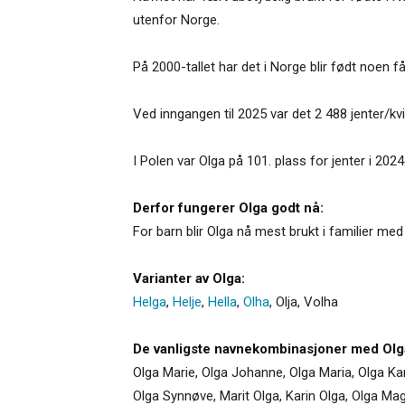
utenfor Norge.
På 2000-tallet har det i Norge blir født noen få 
Ved inngangen til 2025 var det 2 488 jenter/k
I Polen var Olga på 101. plass for jenter i 2024
Derfor fungerer Olga godt nå:
For barn blir Olga nå mest brukt i familier me
Varianter av Olga:
Helga
,
Helje
,
Hella
,
Olha
,
Olja
,
Volha
De vanligste navnekombinasjoner med Olg
Olga Marie, Olga Johanne, Olga Maria, Olga Kari
Olga Synnøve, Marit Olga, Karin Olga, Olga Magd