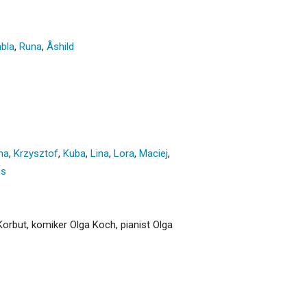
bla
,
Runa
,
Åshild
na
,
Krzysztof
,
Kuba
,
Lina
,
Lora
,
Maciej
,
is
Korbut, komiker Olga Koch, pianist Olga