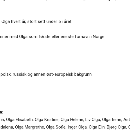
Olga hvert år, stort sett under 5 i året.
vinner med Olga som første eller eneste fornavn i Norge.
.
d polsk, russisk og annen øst-europeisk bakgrunn.
a:
n, Olga Elisabeth, Olga Kristine, Olga Helene, Liv Olga, Olga Irene, As
alena, Olga Margrethe, Olga Sofie, Inger Olga, Olga Elin, Bjørg Olga, 