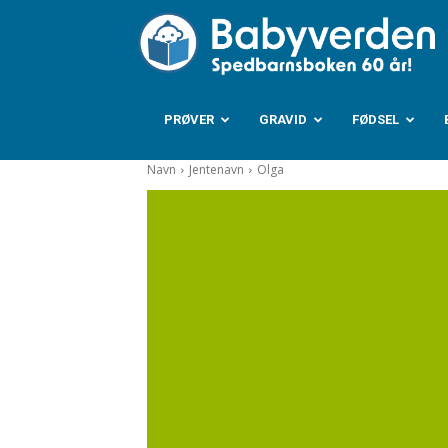
B
PRØVER
GRAVID
FØDSEL
Navn
Jentenavn
Olga