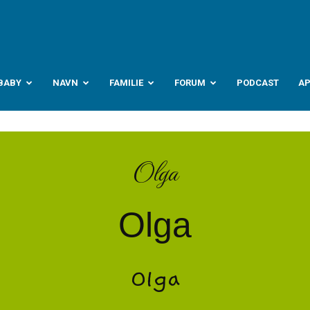
abyverden.no
BABY
NAVN
FAMILIE
FORUM
PODCAST
A
Olga
Olga
Olga