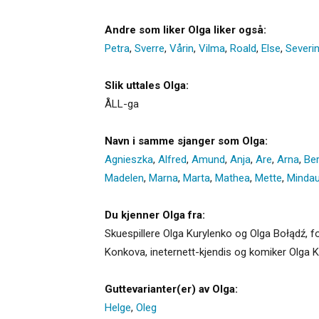
Andre som liker Olga liker også:
Petra
,
Sverre
,
Vårin
,
Vilma
,
Roald
,
Else
,
Severi
Slik uttales Olga:
ÅLL-ga
Navn i samme sjanger som Olga:
Agnieszka
,
Alfred
,
Amund
,
Anja
,
Are
,
Arna
,
Ber
Madelen
,
Marna
,
Marta
,
Mathea
,
Mette
,
Minda
Du kjenner Olga fra:
Skuespillere Olga Kurylenko og Olga Bołądź, f
Konkova, ineternett-kjendis og komiker Olga 
Guttevarianter(er) av Olga:
Helge
,
Oleg