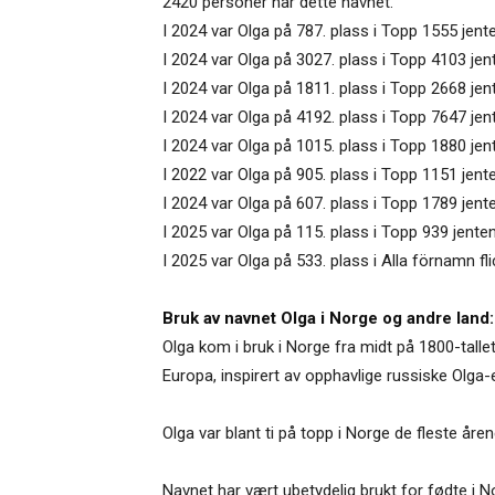
2420 personer har dette navnet.
I 2024 var Olga på 787. plass i Topp 1555 jent
I 2024 var Olga på 3027. plass i Topp 4103 je
I 2024 var Olga på 1811. plass i Topp 2668 jen
I 2024 var Olga på 4192. plass i Topp 7647 je
I 2024 var Olga på 1015. plass i Topp 1880 jen
I 2022 var Olga på 905. plass i Topp 1151 jente
I 2024 var Olga på 607. plass i Topp 1789 jente
I 2025 var Olga på 115. plass i Topp 939 jente
I 2025 var Olga på 533. plass i Alla förnamn fl
Bruk av navnet Olga i Norge og andre land:
Olga kom i bruk i Norge fra midt på 1800-talle
Europa, inspirert av opphavlige russiske Olga-
Olga var blant ti på topp i Norge de fleste åre
Navnet har vært ubetydelig brukt for fødte i 