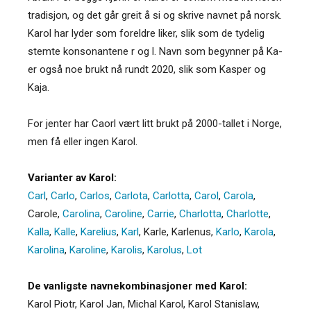
tradisjon, og det går greit å si og skrive navnet på norsk.
Karol har lyder som foreldre liker, slik som de tydelig
stemte konsonantene r og l. Navn som begynner på Ka-
er også noe brukt nå rundt 2020, slik som Kasper og
Kaja.
For jenter har Caorl vært litt brukt på 2000-tallet i Norge,
men få eller ingen Karol.
Varianter av Karol:
Carl
,
Carlo
,
Carlos
,
Carlota
,
Carlotta
,
Carol
,
Carola
,
Carole
,
Carolina
,
Caroline
,
Carrie
,
Charlotta
,
Charlotte
,
Kalla
,
Kalle
,
Karelius
,
Karl
,
Karle
,
Karlenus
,
Karlo
,
Karola
,
Karolina
,
Karoline
,
Karolis
,
Karolus
,
Lot
De vanligste navnekombinasjoner med Karol:
Karol Piotr, Karol Jan, Michal Karol, Karol Stanislaw,