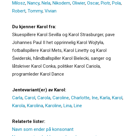
Milosz
,
Nancy
,
Nela
,
Nikodem
,
Oliwier
,
Oscar
,
Piotr
,
Pola
,
Robert
,
Tommy
,
Vivian
Du kjenner Karol fra:
Skuespillere Karol Sevilla og Karol Strasburger, pave
Johannes Paul II het opprinnelig Karol Wojtyła,
fotballspillere Karol Mets, Karol Linetty og Karol
Świderski, håndballspiller Karol Bielecki, sanger og
låtskriver Karol Conka, politiker Karol Cariola,
programleder Karol Dance
Jentevariant(er) av Karol:
Carla
,
Carol
,
Carola
,
Caroline
,
Charlotte
,
Ine
,
Karla
,
Karol
,
Karola
,
Karolina
,
Karoline
,
Lina
,
Line
Relaterte lister:
Navn som ender på konsonant