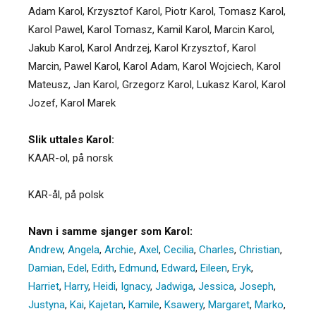
Adam Karol, Krzysztof Karol, Piotr Karol, Tomasz Karol,
Karol Pawel, Karol Tomasz, Kamil Karol, Marcin Karol,
Jakub Karol, Karol Andrzej, Karol Krzysztof, Karol
Marcin, Pawel Karol, Karol Adam, Karol Wojciech, Karol
Mateusz, Jan Karol, Grzegorz Karol, Lukasz Karol, Karol
Jozef, Karol Marek
Slik uttales Karol:
KAAR-ol, på norsk
KAR-ål, på polsk
Navn i samme sjanger som Karol:
Andrew
,
Angela
,
Archie
,
Axel
,
Cecilia
,
Charles
,
Christian
,
Damian
,
Edel
,
Edith
,
Edmund
,
Edward
,
Eileen
,
Eryk
,
Harriet
,
Harry
,
Heidi
,
Ignacy
,
Jadwiga
,
Jessica
,
Joseph
,
Justyna
,
Kai
,
Kajetan
,
Kamile
,
Ksawery
,
Margaret
,
Marko
,