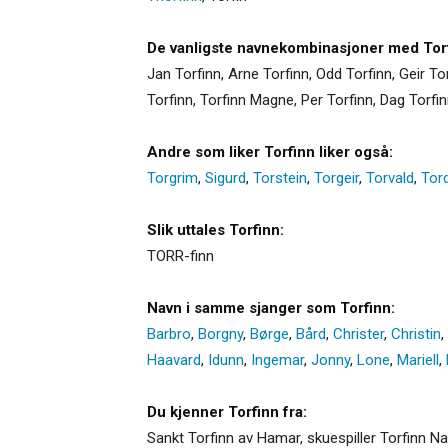
De vanligste navnekombinasjoner med Torf
Jan Torfinn, Arne Torfinn, Odd Torfinn, Geir Tor
Torfinn, Torfinn Magne, Per Torfinn, Dag Torfin
Andre som liker Torfinn liker også:
Torgrim
,
Sigurd
,
Torstein
,
Torgeir
,
Torvald
,
Tor
Slik uttales Torfinn:
TORR-finn
Navn i samme sjanger som Torfinn:
Barbro
,
Borgny
,
Børge
,
Bård
,
Christer
,
Christin
,
Haavard
,
Idunn
,
Ingemar
,
Jonny
,
Lone
,
Mariell
,
Du kjenner Torfinn fra:
Sankt Torfinn av Hamar, skuespiller Torfinn Na