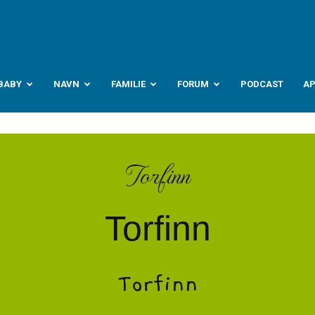
abyverden.no
BABY
NAVN
FAMILIE
FORUM
PODCAST
A
Torfinn
Torfinn
Torfinn