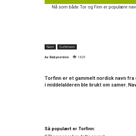
Nå som både Tor og Finn er populære navn t
Navn
Guttenavn
Av
Babyverden
1429
Torfinn er et gammelt nordisk navn fra
i middelalderen ble brukt om samer. Na
Så populært er Torfinn: