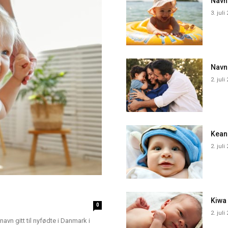
Navne
3. juli
Navn
2. juli
Kean
2. juli
Kiwa
0
2. juli
navn gitt til nyfødte i Danmark i