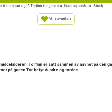
il barn bør også Torfinn fungere bra. Illustrasjonsfoto: iStock
Min navneliste
 middelalderen. Torfinn er satt sammen av navnet på den g
vnet på guden Tor betyr dundre og tordne.