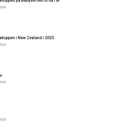
toppen på Babyverden til nå i år
 2026
etoppen i New Zealand i 2025
 2026
u
 2026
 2026