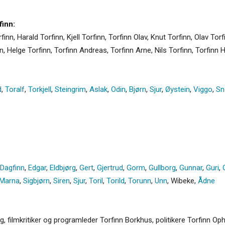
inn:
finn, Harald Torfinn, Kjell Torfinn, Torfinn Olav, Knut Torfinn, Olav Tor
n, Helge Torfinn, Torfinn Andreas, Torfinn Arne, Nils Torfinn, Torfinn 
d
,
Toralf
,
Torkjell
,
Steingrim
,
Aslak
,
Odin
,
Bjørn
,
Sjur
,
Øystein
,
Viggo
,
Sn
Dagfinn
,
Edgar
,
Eldbjørg
,
Gert
,
Gjertrud
,
Gorm
,
Gullborg
,
Gunnar
,
Guri
,
Marna
,
Sigbjørn
,
Siren
,
Sjur
,
Toril
,
Torild
,
Torunn
,
Unn
,
Wibeke
,
Ådne
g, filmkritiker og programleder Torfinn Borkhus, politikere Torfinn O