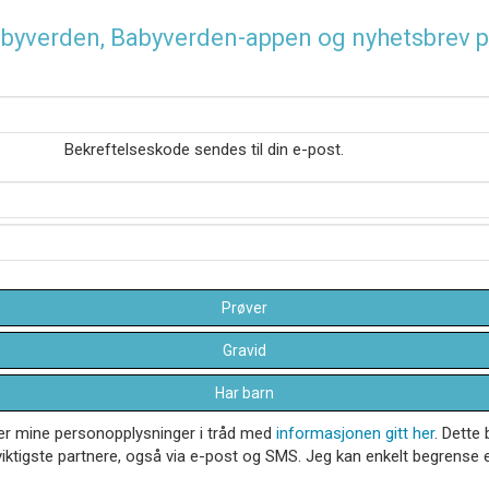
 Babyverden, Babyverden-appen og nyhetsbrev p
Bekreftelseskode sendes til din e-post.
Prøver
Gravid
Har barn
dler mine personopplysninger i tråd med
informasjonen gitt her
. Dette 
iktigste partnere, også via e-post og SMS. Jeg kan enkelt begrense el