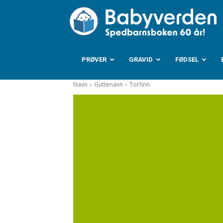
B
PRØVER
GRAVID
FØDSEL
Navn
Guttenavn
Torfinn