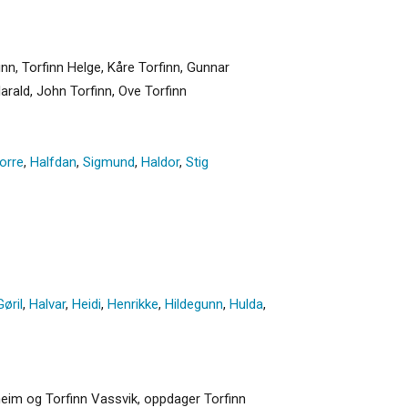
finn, Torfinn Helge, Kåre Torfinn, Gunnar
Harald, John Torfinn, Ove Torfinn
orre
,
Halfdan
,
Sigmund
,
Haldor
,
Stig
Gøril
,
Halvar
,
Heidi
,
Henrikke
,
Hildegunn
,
Hulda
,
pheim og Torfinn Vassvik, oppdager Torfinn