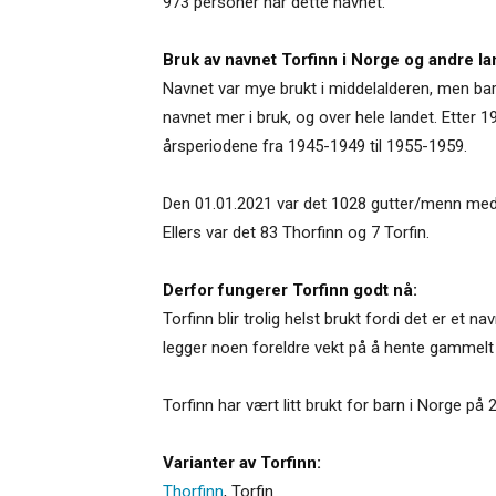
973 personer har dette navnet.
Bruk av navnet Torfinn i Norge og andre la
Navnet var mye brukt i middelalderen, men bare
navnet mer i bruk, og over hele landet. Etter 19
årsperiodene fra 1945-1949 til 1955-1959.
Den 01.01.2021 var det 1028 gutter/menn med T
Ellers var det 83 Thorfinn og 7 Torfin.
Derfor fungerer Torfinn godt nå:
Torfinn blir trolig helst brukt fordi det er et 
legger noen foreldre vekt på å hente gammelt 
Torfinn har vært litt brukt for barn i Norge på 2
Varianter av Torfinn:
Thorfinn
,
Torfin