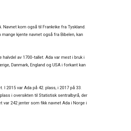
A. Navnet kom også til Frankrike fra Tyskland.
en mange kjente navnet også fra Bibelen, kan
e halvdel av 1700-tallet. Ada var mest i bruk i
Sverige, Danmark, England og USA i forkant kan
. I 2015 var Ada på 42. plass, i 2017 på 33.
plass i oversikten til Statistisk sentralbyrå, der
t var 242 jenter som fikk navnet Ada i Norge i