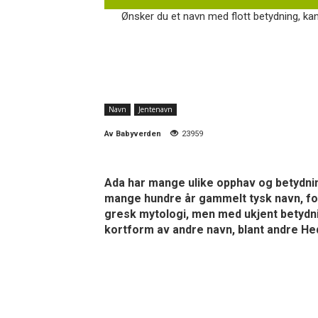
Ønsker du et navn med flott betydning, ka
Navn
Jentenavn
Av
Babyverden
23959
Ada har mange ulike opphav og betydning
mange hundre år gammelt tysk navn, fork
gresk mytologi, men med ukjent betydnin
kortform av andre navn, blant andre He