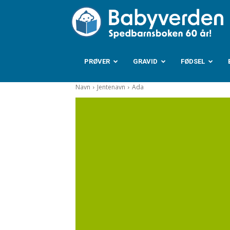
B
PRØVER
GRAVID
FØDSEL
Navn
Jentenavn
Ada