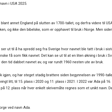
enavn i USA 2025.
lant annet England på slutten av 1700-tallet, og derfra videre til US
ken, og ikke den bibelske, som er opphavet til bruk i Norge. Men sid
er ut til å ha spredd seg fra Sverige hvor navnet ble tatt i bruk i sist
ske få som fikk navnet. Det kan se ut til at en liten økning i bruk i 
r den tid dabbet navnet av, og var rundt 1960 nesten ute av bruk.
 igjen, og har steget stadig brattere siden begynnelsen av 1990-tallet
ngt litt, til 15. plass i 2020 og 11. plass i 2021. I 2022 var Ada på 16. 
på 12. plass når hver enkelt skrivemåte regnes som et unikt navn. De
Norge ved navn Ada.