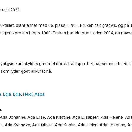
ter i 2021.
0-tallet, blant annet med 66. plass i 1901. Bruken falt gradvis, og på 
t igjen kom inn i topp 1000. Bruken har økt bratt siden 2004, da navne
ligvis kun skyldes gammel norsk tradisjon. Det passer inn i tiden fo
 som lyder godt akkurat nå.
a
,
Edla
,
Edle
,
Heidi
,
Aada
:
Ada Johanne, Ada Elise, Ada Kristine, Ada Elisabeth, Ada Helene, Ada
a, Ada Synnøve, Ada Othilie, Ada Kristin, Ada Helen, Ada Josefine, Ad