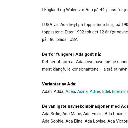
I England og Wales var Ada på 44. plass for jen
I USA var Ada høyt på topplistene tidlig på 190
topplistene. Etter 1992 tok det 12 år før navne
på 180. plass i USA.
Derfor fungerer Ada godt nå:
Det ser ut som at Adas nye navnebølge sannsyn
mest klangfulle konsonantene – altså et navn
Varianter av Ada:
Adah
,
Adda
,
Adea
,
Adina
,
Adine
,
Edel
,
Edelmin
De vanligste navnekombinasjoner med Ada
Ada Sofie, Ada Marie, Ada Emilie, Ada Louise, 
Ada Sophie, Ada Eline, Ada Lovise, Ada Victori