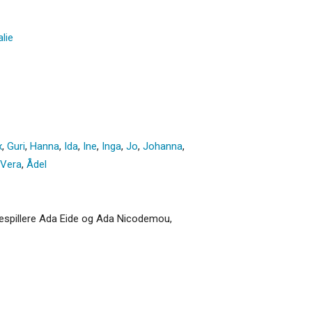
lie
x
,
Guri
,
Hanna
,
Ida
,
Ine
,
Inga
,
Jo
,
Johanna
,
Vera
,
Ådel
uespillere Ada Eide og Ada Nicodemou,