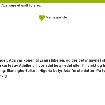
n Ada være et godt forslag.
Min navneliste
er. Ada var konen til Esau i Bibelen, og der betyr navnet sk
ortet av Adelheid, hvor adel betyr edel eller fin slekt og h
g. Blant Igbo-folket i Nigeria betyr Ada første datter. På 
dvig.