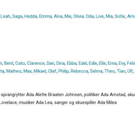
,
Leah
,
Saga
,
Hedda
,
Emma
,
Alva
,
Mie
,
Olivia
,
Oda
,
Live
,
Mia
,
Sofie
,
Ama
n
,
Bent
,
Cato
,
Clarence
,
Dan
,
Dina
,
Ebba
,
Edel
,
Edle
,
Elle
,
Erna
,
Evy
,
Feli
ta
,
Matheo
,
Max
,
Mikael
,
Olaf
,
Philip
,
Rebecca
,
Selma
,
Theo
,
Tian
,
Ulf
,
 sprangrytter Ada Alette Braaten Johnsen, politiker Ada Arnstad, sk
 Lovelace, musiker Ada Lea, sanger og skuespiller Ada Milea