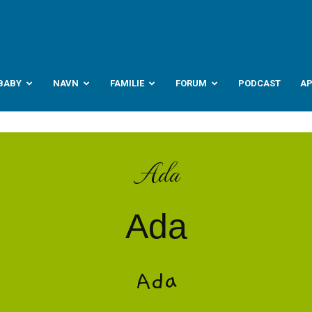
abyverden.no
BABY
NAVN
FAMILIE
FORUM
PODCAST
A
Ada
Ada
Ada