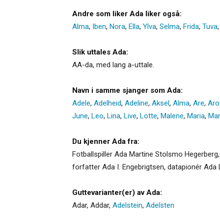
Andre som liker Ada liker også:
Alma
,
Iben
,
Nora
,
Ella
,
Ylva
,
Selma
,
Frida
,
Tuva
Slik uttales Ada:
AA-da, med lang a-uttale.
Navn i samme sjanger som Ada:
Adele
,
Adelheid
,
Adeline
,
Aksel
,
Alma
,
Are
,
Aro
June
,
Leo
,
Lina
,
Live
,
Lotte
,
Malene
,
Maria
,
Mar
Du kjenner Ada fra:
Fotballspiller Ada Martine Stolsmo Hegerberg,
forfatter Ada I. Engebrigtsen, datapionér Ada
Guttevarianter(er) av Ada:
Adar
,
Addar
,
Adelstein
,
Adelsten