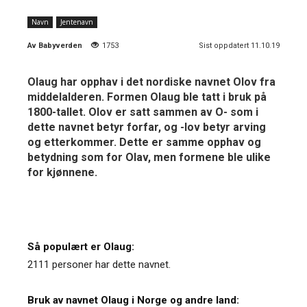
Navn
Jentenavn
Av
Babyverden
1753
Sist oppdatert 11.10.19
Olaug har opphav i det nordiske navnet Olov fra
middelalderen. Formen Olaug ble tatt i bruk på
1800-tallet. Olov er satt sammen av O- som i
dette navnet betyr forfar, og -lov betyr arving
og etterkommer. Dette er samme opphav og
betydning som for Olav, men formene ble ulike
for kjønnene.
Så populært er Olaug:
2111 personer har dette navnet.
Bruk av navnet Olaug i Norge og andre land: