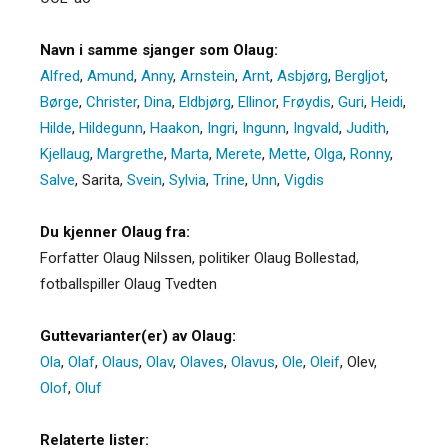
Navn i samme sjanger som Olaug:
Alfred
,
Amund
,
Anny
,
Arnstein
,
Arnt
,
Asbjørg
,
Bergljot
,
Børge
,
Christer
,
Dina
,
Eldbjørg
,
Ellinor
,
Frøydis
,
Guri
,
Heidi
,
Hilde
,
Hildegunn
,
Haakon
,
Ingri
,
Ingunn
,
Ingvald
,
Judith
,
Kjellaug
,
Margrethe
,
Marta
,
Merete
,
Mette
,
Olga
,
Ronny
,
Salve
,
Sarita
,
Svein
,
Sylvia
,
Trine
,
Unn
,
Vigdis
Du kjenner Olaug fra:
Forfatter Olaug Nilssen, politiker Olaug Bollestad,
fotballspiller Olaug Tvedten
Guttevarianter(er) av Olaug:
Ola
,
Olaf
,
Olaus
,
Olav
,
Olaves
,
Olavus
,
Ole
,
Oleif
,
Olev
,
Olof
,
Oluf
Relaterte lister: