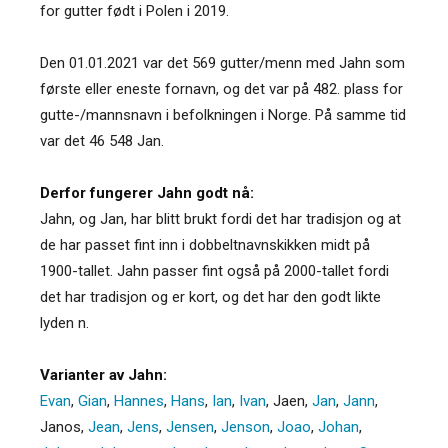
for gutter født i Polen i 2019.
Den 01.01.2021 var det 569 gutter/menn med Jahn som
første eller eneste fornavn, og det var på 482. plass for
gutte-/mannsnavn i befolkningen i Norge. På samme tid
var det 46 548 Jan.
Derfor fungerer Jahn godt nå:
Jahn, og Jan, har blitt brukt fordi det har tradisjon og at
de har passet fint inn i dobbeltnavnskikken midt på
1900-tallet. Jahn passer fint også på 2000-tallet fordi
det har tradisjon og er kort, og det har den godt likte
lyden n.
Varianter av Jahn:
Evan
,
Gian
,
Hannes
,
Hans
,
Ian
,
Ivan
,
Jaen
,
Jan
,
Jann
,
Janos
,
Jean
,
Jens
,
Jensen
,
Jenson
,
Joao
,
Johan
,