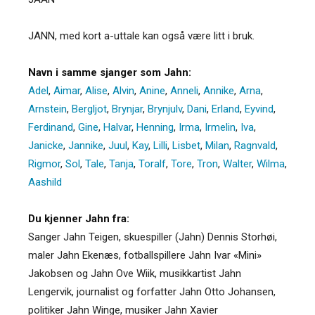
JANN, med kort a-uttale kan også være litt i bruk.
Navn i samme sjanger som Jahn:
Adel
,
Aimar
,
Alise
,
Alvin
,
Anine
,
Anneli
,
Annike
,
Arna
,
Arnstein
,
Bergljot
,
Brynjar
,
Brynjulv
,
Dani
,
Erland
,
Eyvind
,
Ferdinand
,
Gine
,
Halvar
,
Henning
,
Irma
,
Irmelin
,
Iva
,
Janicke
,
Jannike
,
Juul
,
Kay
,
Lilli
,
Lisbet
,
Milan
,
Ragnvald
,
Rigmor
,
Sol
,
Tale
,
Tanja
,
Toralf
,
Tore
,
Tron
,
Walter
,
Wilma
,
Aashild
Du kjenner Jahn fra:
Sanger Jahn Teigen, skuespiller (Jahn) Dennis Storhøi,
maler Jahn Ekenæs, fotballspillere Jahn Ivar «Mini»
Jakobsen og Jahn Ove Wiik, musikkartist Jahn
Lengervik, journalist og forfatter Jahn Otto Johansen,
politiker Jahn Winge, musiker Jahn Xavier