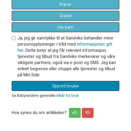
Prøver
Gravid
Har barn
Ja, jeg gir samtykke til at Sandviks behandler mine
personopplysninger i tråd med
informasjonen gitt
her
. Dette betyr at jeg får relevant informasjon,
tjenester og tilbud fra Sandviks merkevarer og våre
viktigste partnere, også via e-post og SMS. Jeg kan
enkelt begrense eller stoppe alle tjenester og tilbud
på Min Side.
Opprett bruker
Se Babyverdens generelle
vilkår for bruk
Hva synes du om artikkelen?