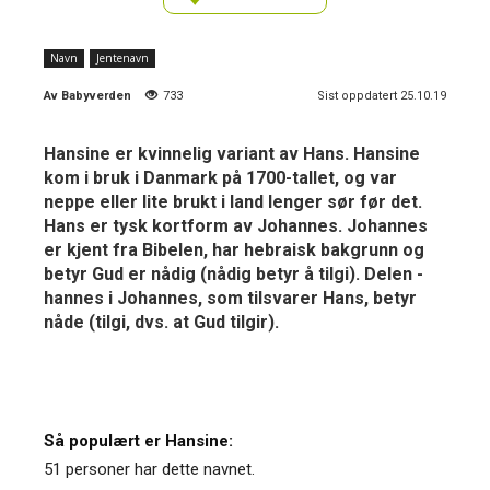
Navn
Jentenavn
Av
Babyverden
733
Sist oppdatert 25.10.19
Hansine er kvinnelig variant av Hans. Hansine
kom i bruk i Danmark på 1700-tallet, og var
neppe eller lite brukt i land lenger sør før det.
Hans er tysk kortform av Johannes. Johannes
er kjent fra Bibelen, har hebraisk bakgrunn og
betyr Gud er nådig (nådig betyr å tilgi). Delen -
hannes i Johannes, som tilsvarer Hans, betyr
nåde (tilgi, dvs. at Gud tilgir).
Så populært er Hansine:
51 personer har dette navnet.