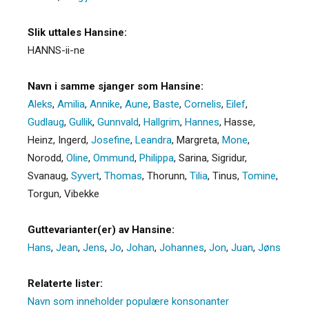
Slik uttales Hansine:
HANNS-ii-ne
Navn i samme sjanger som Hansine:
Aleks
,
Amilia
,
Annike
,
Aune
,
Baste
,
Cornelis
,
Eilef
,
Gudlaug
,
Gullik
,
Gunnvald
,
Hallgrim
,
Hannes
,
Hasse
,
Heinz
,
Ingerd
,
Josefine
,
Leandra
,
Margreta
,
Mone
,
Norodd
,
Oline
,
Ommund
,
Philippa
,
Sarina
,
Sigridur
,
Svanaug
,
Syvert
,
Thomas
,
Thorunn
,
Tilia
,
Tinus
,
Tomine
,
Torgun
,
Vibekke
Guttevarianter(er) av Hansine:
Hans
,
Jean
,
Jens
,
Jo
,
Johan
,
Johannes
,
Jon
,
Juan
,
Jøns
Relaterte lister:
Navn som inneholder populære konsonanter