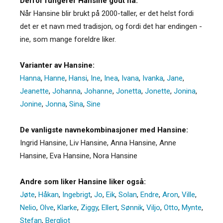
Derfor fungerer Hansine godt nå:
Når Hansine blir brukt på 2000-taller, er det helst fordi
det er et navn med tradisjon, og fordi det har endingen -
ine, som mange foreldre liker.
Varianter av Hansine:
Hanna
,
Hanne
,
Hansi
,
Ine
,
Inea
,
Ivana
,
Ivanka
,
Jane
,
Jeanette
,
Johanna
,
Johanne
,
Jonetta
,
Jonette
,
Jonina
,
Jonine
,
Jonna
,
Sina
,
Sine
De vanligste navnekombinasjoner med Hansine:
Ingrid Hansine, Liv Hansine, Anna Hansine, Anne
Hansine, Eva Hansine, Nora Hansine
Andre som liker Hansine liker også:
Jøte
,
Håkan
,
Ingebrigt
,
Jo
,
Eik
,
Solan
,
Endre
,
Aron
,
Ville
,
Nelio
,
Olve
,
Klarke
,
Ziggy
,
Ellert
,
Sønnik
,
Viljo
,
Otto
,
Mynte
,
Stefan
,
Bergljot