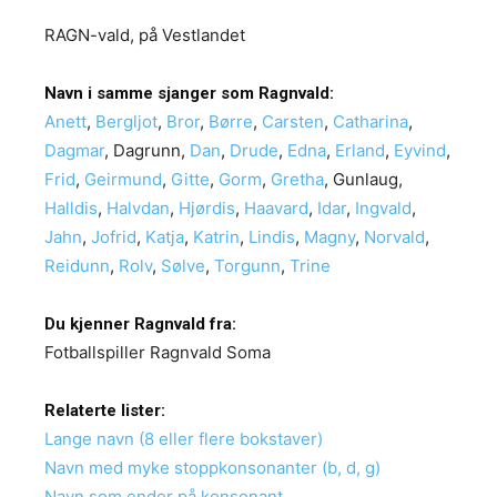
RAGN-vald, på Vestlandet
Navn i samme sjanger som Ragnvald:
Anett
,
Bergljot
,
Bror
,
Børre
,
Carsten
,
Catharina
,
Dagmar
,
Dagrunn
,
Dan
,
Drude
,
Edna
,
Erland
,
Eyvind
,
Frid
,
Geirmund
,
Gitte
,
Gorm
,
Gretha
,
Gunlaug
,
Halldis
,
Halvdan
,
Hjørdis
,
Haavard
,
Idar
,
Ingvald
,
Jahn
,
Jofrid
,
Katja
,
Katrin
,
Lindis
,
Magny
,
Norvald
,
Reidunn
,
Rolv
,
Sølve
,
Torgunn
,
Trine
Du kjenner Ragnvald fra:
Fotballspiller Ragnvald Soma
Relaterte lister:
Lange navn (8 eller flere bokstaver)
Navn med myke stoppkonsonanter (b, d, g)
Navn som ender på konsonant