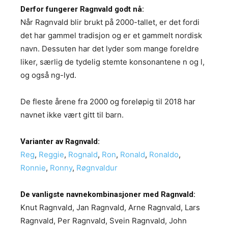
Derfor fungerer Ragnvald godt nå:
Når Ragnvald blir brukt på 2000-tallet, er det fordi
det har gammel tradisjon og er et gammelt nordisk
navn. Dessuten har det lyder som mange foreldre
liker, særlig de tydelig stemte konsonantene n og l,
og også ng-lyd.
De fleste årene fra 2000 og foreløpig til 2018 har
navnet ikke vært gitt til barn.
Varianter av Ragnvald:
Reg
,
Reggie
,
Rognald
,
Ron
,
Ronald
,
Ronaldo
,
Ronnie
,
Ronny
,
Røgnvaldur
De vanligste navnekombinasjoner med Ragnvald:
Knut Ragnvald, Jan Ragnvald, Arne Ragnvald, Lars
Ragnvald, Per Ragnvald, Svein Ragnvald, John