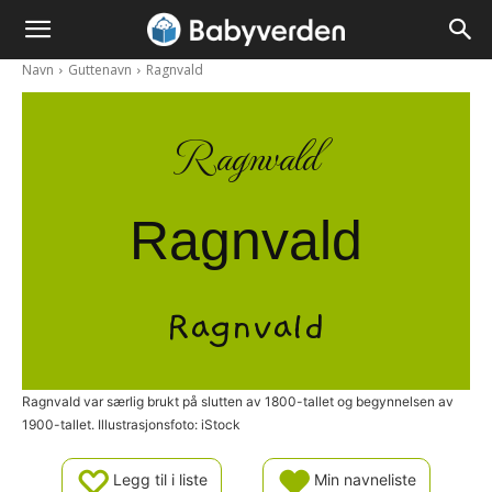
Navn
Guttenavn
Ragnvald
Ragnvald
Ragnvald
Ragnvald
Ragnvald var særlig brukt på slutten av 1800-tallet og begynnelsen av
1900-tallet. Illustrasjonsfoto: iStock
Legg til i liste
Min navneliste