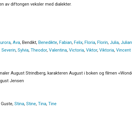
en av diftongen veksler med dialekter.
urora
,
Ava
,
Bendikt
,
Benedikte
,
Fabian
,
Felix
,
Floria
,
Florin
,
Julia
,
Julian
,
Severin
,
Sylvia
,
Theodor
,
Valentina
,
Victoria
,
Viktor
,
Viktoria
,
Vincent
aler August Strindberg, karakteren August i boken og filmen «Wonder
ugust Jensen
,
Guste
,
Stina
,
Stine
,
Tina
,
Tine