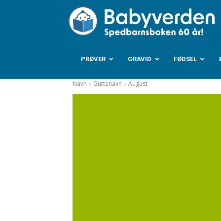
B
PRØVER
GRAVID
FØDSEL
Navn
Guttenavn
August