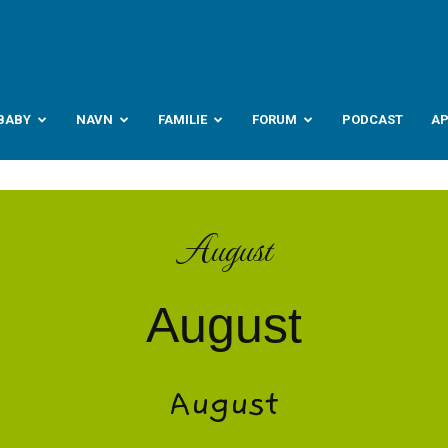
abyverden.no
BABY
NAVN
FAMILIE
FORUM
PODCAST
A
August
August
August