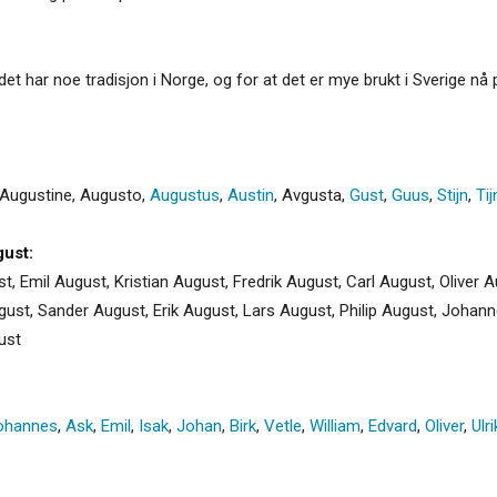
et har noe tradisjon i Norge, og for at det er mye brukt i Sverige nå
Augustine
,
Augusto
,
Augustus
,
Austin
,
Avgusta
,
Gust
,
Guus
,
Stijn
,
Tij
ust:
st, Emil August, Kristian August, Fredrik August, Carl August, Oliver
gust, Sander August, Erik August, Lars August, Philip August, Johan
ust
ohannes
,
Ask
,
Emil
,
Isak
,
Johan
,
Birk
,
Vetle
,
William
,
Edvard
,
Oliver
,
Ulri