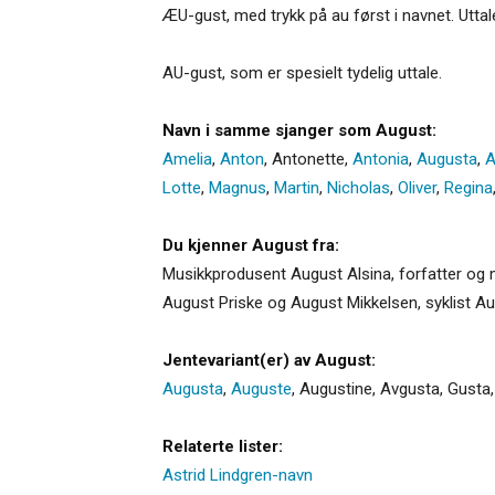
ÆU-gust, med trykk på au først i navnet. Uttal
AU-gust, som er spesielt tydelig uttale.
Navn i samme sjanger som August:
Amelia
,
Anton
,
Antonette
,
Antonia
,
Augusta
,
A
Lotte
,
Magnus
,
Martin
,
Nicholas
,
Oliver
,
Regina
Du kjenner August fra:
Musikkprodusent August Alsina, forfatter og m
August Priske og August Mikkelsen, syklist A
Jentevariant(er) av August:
Augusta
,
Auguste
,
Augustine
,
Avgusta
,
Gusta
Relaterte lister:
Astrid Lindgren-navn