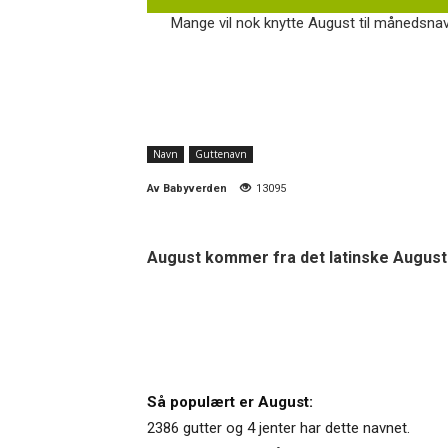
Mange vil nok knytte August til månedsnavn
Navn
Guttenavn
Av
Babyverden
13095
August kommer fra det latinske Augustu
Så populært er August:
2386 gutter og 4 jenter har dette navnet.