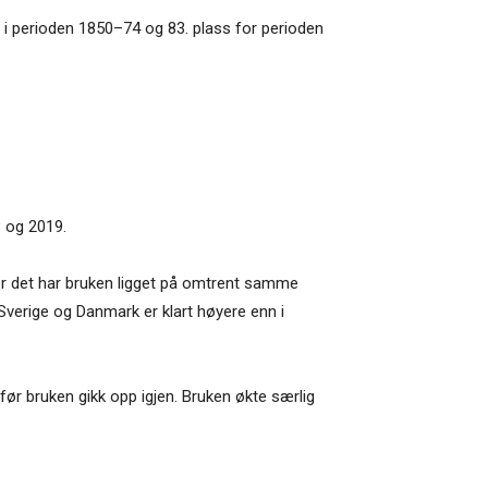
s i perioden 1850–74 og 83. plass for perioden
8 og 2019.
tter det har bruken ligget på omtrent samme
 Sverige og Danmark er klart høyere enn i
 før bruken gikk opp igjen. Bruken økte særlig