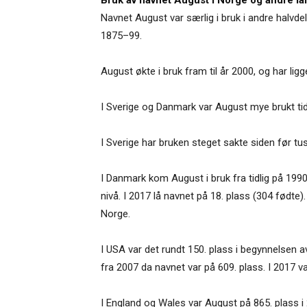
Navnet August var særlig i bruk i andre halvde
1875–99.
August økte i bruk fram til år 2000, og har ligg
I Sverige og Danmark var August mye brukt tidl
I Sverige har bruken steget sakte siden før tu
I Danmark kom August i bruk fra tidlig på 1990
nivå. I 2017 lå navnet på 18. plass (304 fødte)
Norge.
I USA var det rundt 150. plass i begynnelsen av
fra 2007 da navnet var på 609. plass. I 2017 v
I England og Wales var August på 865. plass i 