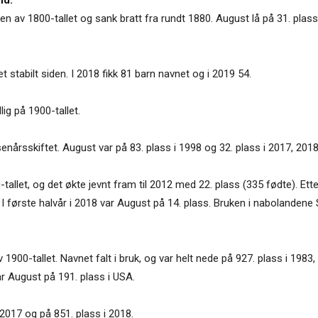
len av 1800-tallet og sank bratt fra rundt 1880. August lå på 31. plas
et stabilt siden. I 2018 fikk 81 barn navnet og i 2019 54.
ig på 1900-tallet.
senårsskiftet. August var på 83. plass i 1998 og 32. plass i 2017, 201
-tallet, og det økte jevnt fram til 2012 med 22. plass (335 fødte). E
. I første halvår i 2018 var August på 14. plass. Bruken i nabolandene
 1900-tallet. Navnet falt i bruk, og var helt nede på 927. plass i 1983,
ar August på 191. plass i USA.
2017 og på 851. plass i 2018.