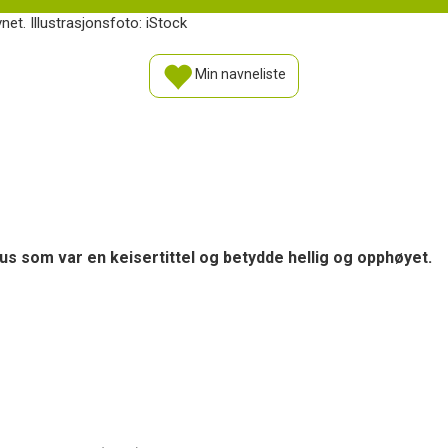
et. Illustrasjonsfoto: iStock
Min navneliste
s som var en keisertittel og betydde hellig og opphøyet.