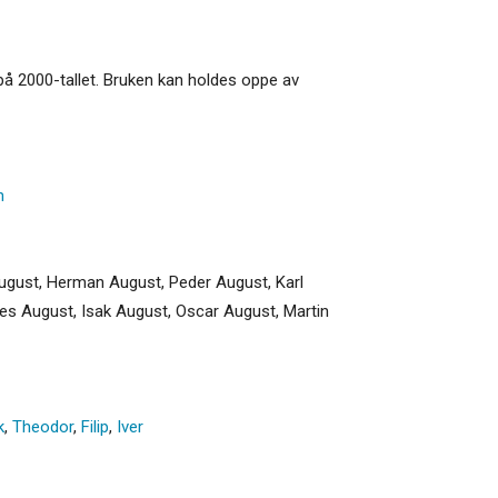
 på 2000-tallet. Bruken kan holdes oppe av
n
 August, Herman August, Peder August, Karl
nes August, Isak August, Oscar August, Martin
k
,
Theodor
,
Filip
,
Iver