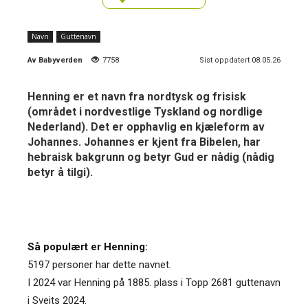
Navn
Guttenavn
Av
Babyverden
7758
Sist oppdatert 08.05.26
Henning er et navn fra nordtysk og frisisk
(området i nordvestlige Tyskland og nordlige
Nederland). Det er opphavlig en kjæleform av
Johannes. Johannes er kjent fra Bibelen, har
hebraisk bakgrunn og betyr Gud er nådig (nådig
betyr å tilgi).
Så populært er Henning:
5197 personer har dette navnet.
I 2024 var Henning på 1885. plass i Topp 2681 guttenavn
i Sveits 2024.