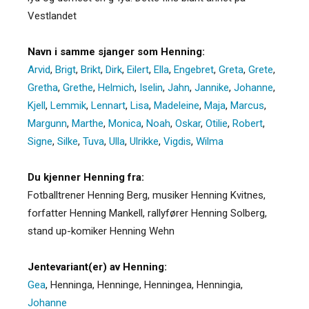
Vestlandet
Navn i samme sjanger som Henning:
Arvid
,
Brigt
,
Brikt
,
Dirk
,
Eilert
,
Ella
,
Engebret
,
Greta
,
Grete
,
Gretha
,
Grethe
,
Helmich
,
Iselin
,
Jahn
,
Jannike
,
Johanne
,
Kjell
,
Lemmik
,
Lennart
,
Lisa
,
Madeleine
,
Maja
,
Marcus
,
Margunn
,
Marthe
,
Monica
,
Noah
,
Oskar
,
Otilie
,
Robert
,
Signe
,
Silke
,
Tuva
,
Ulla
,
Ulrikke
,
Vigdis
,
Wilma
Du kjenner Henning fra:
Fotballtrener Henning Berg, musiker Henning Kvitnes,
forfatter Henning Mankell, rallyfører Henning Solberg,
stand up-komiker Henning Wehn
Jentevariant(er) av Henning:
Gea
,
Henninga
,
Henninge
,
Henningea
,
Henningia
,
Johanne