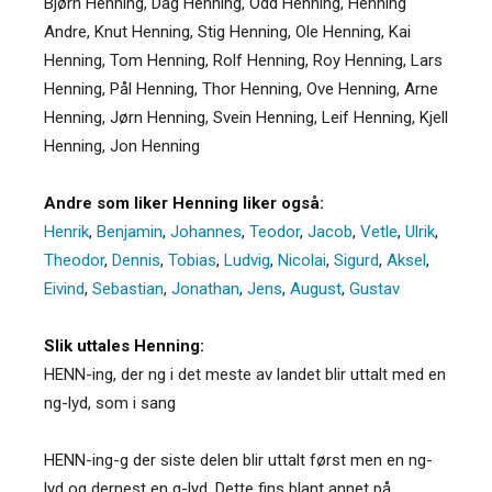
Bjørn Henning, Dag Henning, Odd Henning, Henning
Andre, Knut Henning, Stig Henning, Ole Henning, Kai
Henning, Tom Henning, Rolf Henning, Roy Henning, Lars
Henning, Pål Henning, Thor Henning, Ove Henning, Arne
Henning, Jørn Henning, Svein Henning, Leif Henning, Kjell
Henning, Jon Henning
Andre som liker Henning liker også:
Henrik
,
Benjamin
,
Johannes
,
Teodor
,
Jacob
,
Vetle
,
Ulrik
,
Theodor
,
Dennis
,
Tobias
,
Ludvig
,
Nicolai
,
Sigurd
,
Aksel
,
Eivind
,
Sebastian
,
Jonathan
,
Jens
,
August
,
Gustav
Slik uttales Henning:
HENN-ing, der ng i det meste av landet blir uttalt med en
ng-lyd, som i sang
HENN-ing-g der siste delen blir uttalt først men en ng-
lyd og dernest en g-lyd. Dette fins blant annet på