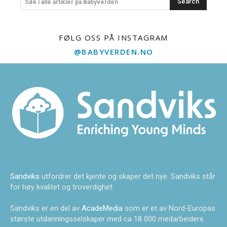
Search
Søk i alle artikler på Babyverden
FØLG OSS PÅ INSTAGRAM
@BABYVERDEN.NO
Sandviks
utfordrer det kjente og skaper det nye. Sandviks står
for høy kvalitet og troverdighet.
Sandviks er en del av
AcadeMedia
som er et av Nord-Europas
største utdanningsselskaper med ca 18 000 medarbeidere.