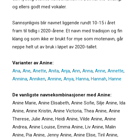
og ellers godt med vokaler.
Sannsynligvis blir navnet liggende rundt 10-15 i året
fram til tidlig i 2020-årene. Et navn med tradisjon og fin
klang og som ikke er brukt for mye som motenavn, går
neppe helt ut av bruk i løpet av 2020-tallet.
Varianter av Anine:
Ana
,
Ane
,
Anette
,
Anita
,
Anja
,
Ann
,
Anna
,
Anne
,
Annette
,
Anniina
,
Anniken
,
Annine
,
Anya
,
Hanna
,
Hannah
,
Hanne
De vanligste navnekombinasjoner med Anine:
Anine Marie, Anine Elisabeth, Anine Sofie, Silje Anine, Ida
Anine, Anine Kristin, Anine Victoria, Thea Anine, Anine
Therese, Julie Anine, Heidi Anine, Vilde Anine, Anine
Andrea, Anine Louise, Emma Anine, Liv Anine, Malin
Anine, Pia Anine, Jenny Anine, Anine Elise, Tiril Anine,