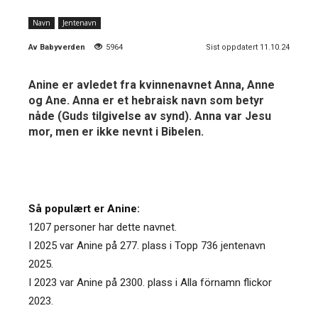
Navn
Jentenavn
Av
Babyverden
5964
Sist oppdatert 11.10.24
Anine er avledet fra kvinnenavnet Anna, Anne
og Ane. Anna er et hebraisk navn som betyr
nåde (Guds tilgivelse av synd). Anna var Jesu
mor, men er ikke nevnt i Bibelen.
Så populært er Anine:
1207 personer har dette navnet.
I 2025 var Anine på 277. plass i Topp 736 jentenavn
2025.
I 2023 var Anine på 2300. plass i Alla förnamn flickor
2023.