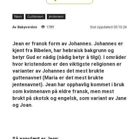
Navn
Guttenavn
Jentenavn
Av
Babyverden
1789
Sist oppdatert 03.10.24
Jean er fransk form av Johannes. Johannes er
kjent fra Bibelen, har hebraisk bakgrunn og
betyr Gud er nådig (nådig betyr å tilgi). I områder
hvor kristendom er den viktigste religionen er
varianter av Johannes det mest brukte
guttenavnet (Maria er det mest brukte
jentenavnet). Jean har opphavlig kommet i bruk
som kvinnenavn på eldre fransk, men mest
brukt på skotsk og engelsk, som variant av Jane
og Joan.
Så populært er Jean: