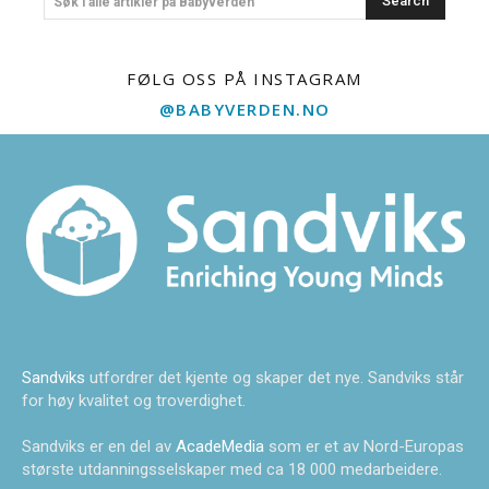
Search
Søk i alle artikler på Babyverden
FØLG OSS PÅ INSTAGRAM
@BABYVERDEN.NO
Sandviks
utfordrer det kjente og skaper det nye. Sandviks står
for høy kvalitet og troverdighet.
Sandviks er en del av
AcadeMedia
som er et av Nord-Europas
største utdanningsselskaper med ca 18 000 medarbeidere.