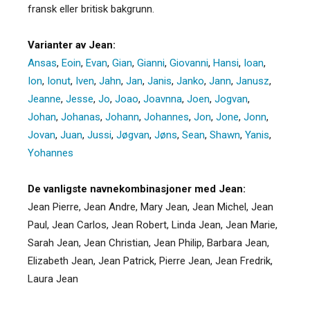
fransk eller britisk bakgrunn.
Varianter av Jean:
Ansas
,
Eoin
,
Evan
,
Gian
,
Gianni
,
Giovanni
,
Hansi
,
Ioan
,
Ion
,
Ionut
,
Iven
,
Jahn
,
Jan
,
Janis
,
Janko
,
Jann
,
Janusz
,
Jeanne
,
Jesse
,
Jo
,
Joao
,
Joavnna
,
Joen
,
Jogvan
,
Johan
,
Johanas
,
Johann
,
Johannes
,
Jon
,
Jone
,
Jonn
,
Jovan
,
Juan
,
Jussi
,
Jøgvan
,
Jøns
,
Sean
,
Shawn
,
Yanis
,
Yohannes
De vanligste navnekombinasjoner med Jean:
Jean Pierre, Jean Andre, Mary Jean, Jean Michel, Jean
Paul, Jean Carlos, Jean Robert, Linda Jean, Jean Marie,
Sarah Jean, Jean Christian, Jean Philip, Barbara Jean,
Elizabeth Jean, Jean Patrick, Pierre Jean, Jean Fredrik,
Laura Jean