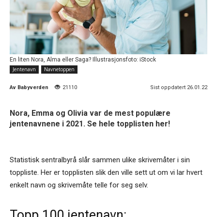
En liten Nora, Alma eller Saga? Illustrasjonsfoto: iStock
Jentenavn
Navnetoppen
Av
Babyverden
21110
Sist oppdatert 26.01.22
Nora, Emma og Olivia var de mest populære
jentenavnene i 2021. Se hele topplisten her!
Statistisk sentralbyrå slår sammen ulike skrivemåter i sin
toppliste. Her er topplisten slik den ville sett ut om vi lar hvert
enkelt navn og skrivemåte telle for seg selv.
Topp 100 jentenavn: