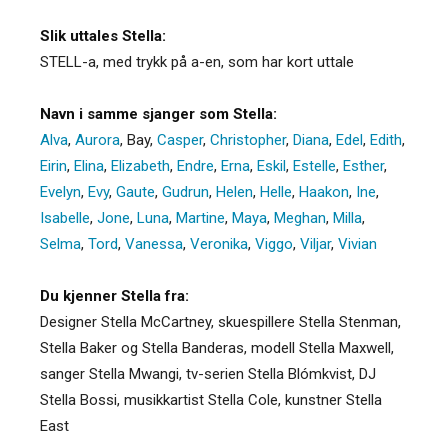
Slik uttales Stella:
STELL-a, med trykk på a-en, som har kort uttale
Navn i samme sjanger som Stella:
Alva
,
Aurora
,
Bay
,
Casper
,
Christopher
,
Diana
,
Edel
,
Edith
,
Eirin
,
Elina
,
Elizabeth
,
Endre
,
Erna
,
Eskil
,
Estelle
,
Esther
,
Evelyn
,
Evy
,
Gaute
,
Gudrun
,
Helen
,
Helle
,
Haakon
,
Ine
,
Isabelle
,
Jone
,
Luna
,
Martine
,
Maya
,
Meghan
,
Milla
,
Selma
,
Tord
,
Vanessa
,
Veronika
,
Viggo
,
Viljar
,
Vivian
Du kjenner Stella fra:
Designer Stella McCartney, skuespillere Stella Stenman,
Stella Baker og Stella Banderas, modell Stella Maxwell,
sanger Stella Mwangi, tv-serien Stella Blómkvist, DJ
Stella Bossi, musikkartist Stella Cole, kunstner Stella
East