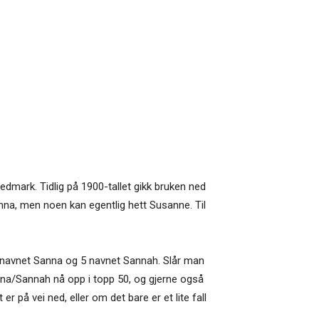
Hedmark. Tidlig på 1900-tallet gikk bruken ned
nna, men noen kan egentlig hett Susanne. Til
dte navnet Sanna og 5 navnet Sannah. Slår man
nna/Sannah nå opp i topp 50, og gjerne også
er på vei ned, eller om det bare er et lite fall