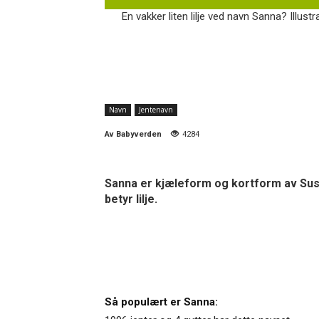
En vakker liten lilje ved navn Sanna? Illust
Navn
Jentenavn
Av
Babyverden
4284
Sanna er kjæleform og kortform av Susa
betyr lilje.
Så populært er Sanna: