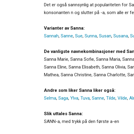
Det er også sannsynlig at populariteten for S
konsonanten n og slutter på -a, som alle er 
Varianter av Sanna:
Sannah
,
Sanne
,
Sue
,
Sunna
,
Susan
,
Susana
,
S
De vanligste navnekombinasjoner med San
Sanna Marie, Sanna Sofie, Sanna Maria, Sanna 
Sanna Eline, Sanna Elisabeth, Sanna Olivia, S
Mathea, Sanna Christine, Sanna Charlotte, S
Andre som liker Sanna liker også:
Selma
,
Saga
,
Ylva
,
Tuva
,
Sanne
,
Tilde
,
Vilde
,
A
Slik uttales Sanna:
SANN-a, med trykk på den første a-en