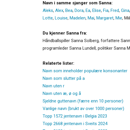
Navn i samme sjanger som Sanna:
Aleks
,
Alex
,
Bea
,
Dora
,
Ea
,
Elise
,
Fia
,
Fred
,
Gina
Lotte
,
Louise
,
Madelen
,
Mai
,
Margaret
,
Mie
,
Mii
Du kjenner Sanna fra:
Håndballspiller Sanna Solberg, forfattere Sa
programleder Sanna Lundell, politiker Sanna M
Relaterte lister:
Navn som inneholder populære konsonanter
Navn som slutter på a
Navn uten r
Navn uten æ, ø og å
Sjeldne guttenavn (færre enn 10 personer)
Vanlige navn (brukt av over 1000 personer)
Topp 1572 jentenavn i Belgia 2023
Topp 2668 jentenavn i Sveits 2024