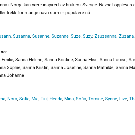
anna i Norge kan være inspirert av bruken i Sverige. Navnet oppleve
fellestrekk for mange navn som er populære nå.
usann
,
Susanna
,
Susanne
,
Suzanne
,
Suze
,
Suzy
,
Zsuzsanna
,
Zuzana
na:
Emilie, Sanna Helene, Sanna Kristine, Sanna Elise, Sanna Louise, San
anna Sophie, Sanna Kristin, Sanna Josefine, Sanna Mathilde, Sanna Ma
anna Johanne
lma
,
Nora
,
Sofie
,
Mie
,
Tiril
,
Hedda
,
Mina
,
Sofia
,
Tomine
,
Synne
,
Live
,
Th