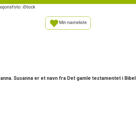
rasjonsfoto: iStock
Min navneliste
nna. Susanna er et navn fra Det gamle testamentet i Bibe