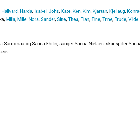
,
Hallvard
,
Harda
,
Isabel
,
Johs
,
Kate
,
Ken
,
Kim
,
Kjartan
,
Kjellaug
,
Konra
ka
,
Milla
,
Mille
,
Nora
,
Sander
,
Sine
,
Thea
,
Tian
,
Tine
,
Trine
,
Trude
,
Vilde
nna Sarromaa og Sanna Ehdin, sanger Sanna Nielsen, skuespiller Sann
arin