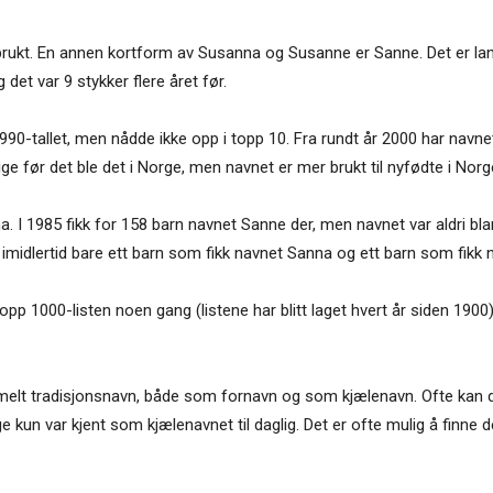
 brukt. En annen kortform av Susanna og Susanne er Sanne. Det er l
det var 9 stykker flere året før.
990-tallet, men nådde ikke opp i topp 10. Fra rundt år 2000 har navnet
ige før det ble det i Norge, men navnet er mer brukt til nyfødte i Norg
 I 1985 fikk for 158 barn navnet Sanne der, men navnet var aldri bl
t imidlertid bare ett barn som fikk navnet Sanna og ett barn som fikk
pp 1000-listen noen gang (listene har blitt laget hvert år siden 1900)
melt tradisjonsnavn, både som fornavn og som kjælenavn. Ofte kan 
ge kun var kjent som kjælenavnet til daglig. Det er ofte mulig å finne