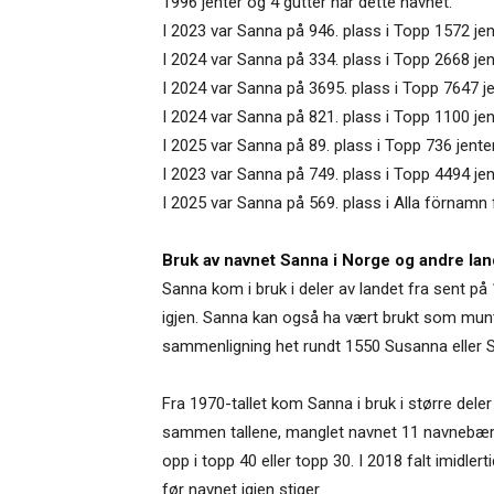
1996 jenter og 4 gutter har dette navnet.
I 2023 var Sanna på 946. plass i Topp 1572 jen
I 2024 var Sanna på 334. plass i Topp 2668 jen
I 2024 var Sanna på 3695. plass i Topp 7647 j
I 2024 var Sanna på 821. plass i Topp 1100 je
I 2025 var Sanna på 89. plass i Topp 736 jent
I 2023 var Sanna på 749. plass i Topp 4494 jen
I 2025 var Sanna på 569. plass i Alla förnamn 
Bruk av navnet Sanna i Norge og andre lan
Sanna kom i bruk i deler av landet fra sent på 
igjen. Sanna kan også ha vært brukt som muntl
sammenligning het rundt 1550 Susanna eller 
Fra 1970-tallet kom Sanna i bruk i større dele
sammen tallene, manglet navnet 11 navnebærer
opp i topp 40 eller topp 30. I 2018 falt imidlert
før navnet igjen stiger.