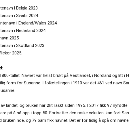
tenavn i Belgia 2023.
tenavn i Sveits 2024.
entenavn i England/Wales 2024.
ntenavn i Nederland 2024.
enavn 2025.
tenavn i Skottland 2023.
flickor 2025.
d:
1800-tallet. Navnet var helst brukt på Vestlandet, i Nordland og litt i 
ig form for Susanne. I folketellingen i 1910 var det 461 ved navn Sa
Susanne.
r av landet, og bruken har økt raskt siden 1995. I 2017 fikk 97 nyfø
e på å nå opp i topp 50. Fortsetter den raske veksten, kan fort Sa
id bruken noe, og 79 barn fikk navnet. Det er for tidlig å spå om navnet 