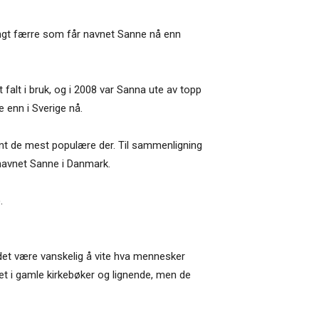
angt færre som får navnet Sanne nå enn
 falt i bruk, og i 2008 var Sanna ute av topp
e enn i Sverige nå.
ant de mest populære der. Til sammenligning
 navnet Sanne i Danmark.
.
det være vanskelig å vite hva mennesker
 det i gamle kirkebøker og lignende, men de