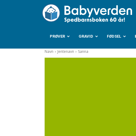
B
PRØVER
GRAVID
FØDSEL
Navn
Jentenavn
Sanna