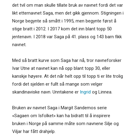
det tvil om man skulle tillate bruk av navnet fordi det var
likt etternavnet Saga, men det gikk gjennom. Stigningen i
Norge begynte så smått i 1995, men begynte først å
stige bratt i 2012. I 2017 kom det inn blant topp 50
jentenavn. I 2018 var Saga på 41. plass og 143 barn fikk
navnet.
Med så bratt kurve som Saga har nå, tror navneforsker
Ivar Utne at navnet kan nå opp blant topp 30, eller
kanskje høyere. At det når helt opp til topp ti er lite trolig
fordi det sjelden er fullt så mange som velger
skandinaviske navn. Unntakene er
Ingrid
og Linnea.
Bruken av navnet Saga i Margit Sandemos serie
«Sagaen om Isfolket» kan ha bidratt til å inspirere
bruken i Norge på samme måte som navnene Silje og
Viljar har fått drahjelp.