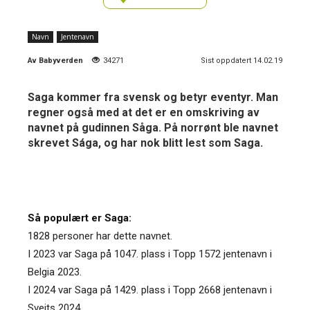
Navn
Jentenavn
Av
Babyverden
34271
Sist oppdatert 14.02.19
Saga kommer fra svensk og betyr eventyr. Man
regner også med at det er en omskriving av
navnet på gudinnen Såga. På norrønt ble navnet
skrevet Sága, og har nok blitt lest som Saga.
Så populært er Saga:
1828 personer har dette navnet.
I 2023 var Saga på 1047. plass i Topp 1572 jentenavn i
Belgia 2023.
I 2024 var Saga på 1429. plass i Topp 2668 jentenavn i
Sveits 2024.