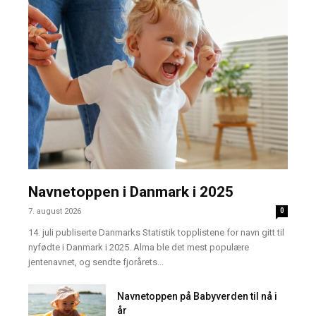
Navnetoppen i Danmark i 2025
7. august 2026
0
14. juli publiserte Danmarks Statistik topplistene for navn gitt til
nyfødte i Danmark i 2025. Alma ble det mest populære
jentenavnet, og sendte fjorårets...
Navnetoppen på Babyverden til nå i
år