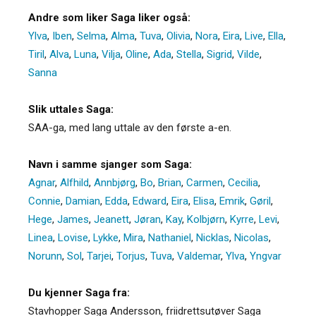
Andre som liker Saga liker også:
Ylva
,
Iben
,
Selma
,
Alma
,
Tuva
,
Olivia
,
Nora
,
Eira
,
Live
,
Ella
,
Tiril
,
Alva
,
Luna
,
Vilja
,
Oline
,
Ada
,
Stella
,
Sigrid
,
Vilde
,
Sanna
Slik uttales Saga:
SAA-ga, med lang uttale av den første a-en.
Navn i samme sjanger som Saga:
Agnar
,
Alfhild
,
Annbjørg
,
Bo
,
Brian
,
Carmen
,
Cecilia
,
Connie
,
Damian
,
Edda
,
Edward
,
Eira
,
Elisa
,
Emrik
,
Gøril
,
Hege
,
James
,
Jeanett
,
Jøran
,
Kay
,
Kolbjørn
,
Kyrre
,
Levi
,
Linea
,
Lovise
,
Lykke
,
Mira
,
Nathaniel
,
Nicklas
,
Nicolas
,
Norunn
,
Sol
,
Tarjei
,
Torjus
,
Tuva
,
Valdemar
,
Ylva
,
Yngvar
Du kjenner Saga fra:
Stavhopper Saga Andersson, friidrettsutøver Saga