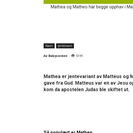
Mathea og Matheo har begge opphav i Matte
Navn
Jentenavn
Av
Babyverden
5191
Mathea er jentevariant av Matteus og M
gave fra Gud. Matteus var en av Jesu op
kom da apostelen Judas ble skiftet ut.
Så populært er Mathea: