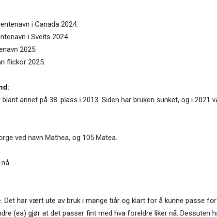
 jentenavn i Canada 2024.
ntenavn i Sveits 2024.
tenavn 2025.
n flickor 2025.
nd:
blant annet på 38. plass i 2013. Siden har bruken sunket, og i 2021 va
 Norge ved navn Mathea, og 105 Matea.
 nå.
Det har vært ute av bruk i mange tiår og klart for å kunne passe fo
erandre (ea) gjør at det passer fint med hva foreldre liker nå. Dess