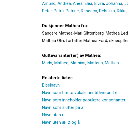
Amund
,
Andrea
,
Anea
,
Elea
,
Elvira
,
Johanna
,
J
Peter
,
Petra
,
Petrine
,
Rebecca
,
Rebekka
,
Rikke
Du kjenner Mathea fra:
Sangere Mathea-Mari Glittenberg, Mathea Løde
Mathea Olin, forfatter Mathea Ford, skuespi
Guttevarianter(er) av Mathea:
Mads
,
Matheo
,
Mathias
,
Matteus
,
Mattias
Relaterte lister:
Bibelnavn
Navn som har to vokaler inntil hverandre
Navn som inneholder populære konsonanter
Navn som slutter på a
Navn uten r
Navn uten æ, ø og å