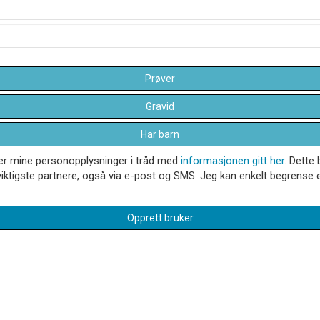
Prøver
Gravid
Har barn
dler mine personopplysninger i tråd med
informasjonen gitt her
. Dette 
iktigste partnere, også via e-post og SMS. Jeg kan enkelt begrense el
Opprett bruker