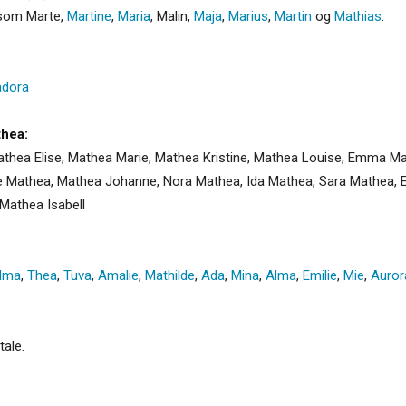
k som Marte,
Martine
,
Maria
, Malin,
Maja
,
Marius
,
Martin
og
Mathias
.
adora
thea:
thea Elise, Mathea Marie, Mathea Kristine, Mathea Louise, Emma Math
 Mathea, Mathea Johanne, Nora Mathea, Ida Mathea, Sara Mathea, El
Mathea Isabell
lma
,
Thea
,
Tuva
,
Amalie
,
Mathilde
,
Ada
,
Mina
,
Alma
,
Emilie
,
Mie
,
Auror
tale.