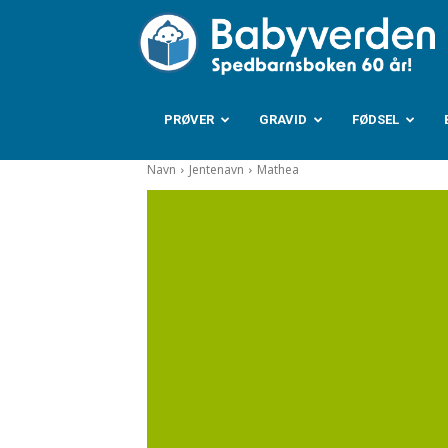
B
PRØVER
GRAVID
FØDSEL
Navn
Jentenavn
Mathea