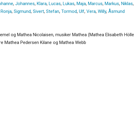
ohanne
,
Johannes
,
Klara
,
Lucas
,
Lukas
,
Maja
,
Marcus
,
Markus
,
Niklas
,
Ronja
,
Sigmund
,
Sivert
,
Stefan
,
Tormod
,
Ulf
,
Vera
,
Willy
,
Åsmund
mel og Mathea Nicolaisen, musiker Mathea (Mathea Elisabeth Höller)
llere Mathea Pedersen Kilane og Mathea Webb