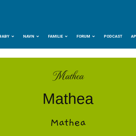
abyverden.no
BABY
NAVN
FAMILIE
FORUM
PODCAST
A
Mathea
Mathea
Mathea