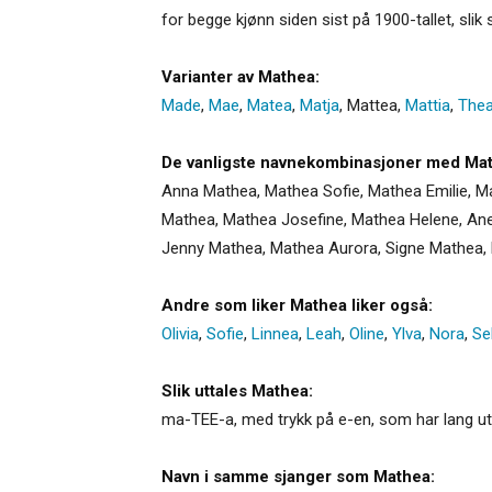
for begge kjønn siden sist på 1900-tallet, sli
Varianter av Mathea:
Made
,
Mae
,
Matea
,
Matja
,
Mattea
,
Mattia
,
The
De vanligste navnekombinasjoner med Ma
Anna Mathea, Mathea Sofie, Mathea Emilie, Ma
Mathea, Mathea Josefine, Mathea Helene, Ane
Jenny Mathea, Mathea Aurora, Signe Mathea, 
Andre som liker Mathea liker også:
Olivia
,
Sofie
,
Linnea
,
Leah
,
Oline
,
Ylva
,
Nora
,
Se
Slik uttales Mathea:
ma-TEE-a, med trykk på e-en, som har lang ut
Navn i samme sjanger som Mathea: