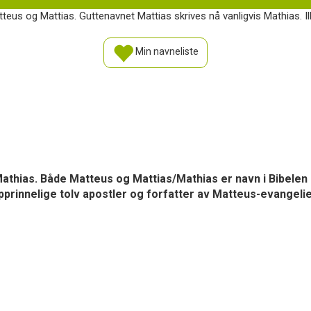
us og Mattias. Guttenavnet Mattias skrives nå vanligvis Mathias. Il
Min navneliste
athias. Både Matteus og Mattias/Mathias er navn i Bibele
prinnelige tolv apostler og forfatter av Matteus-evangelie