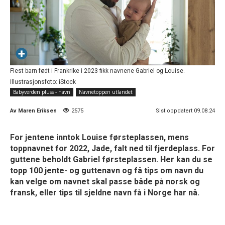
Flest barn født i Frankrike i 2023 fikk navnene Gabriel og Louise.
Illustrasjonsfoto: iStock
Babyverden pluss - navn
Navnetoppen utlandet
Av
Maren Eriksen
2575
Sist oppdatert 09.08.24
For jentene inntok Louise førsteplassen, mens
toppnavnet for 2022, Jade, falt ned til fjerdeplass. For
guttene beholdt Gabriel førsteplassen. Her kan du se
topp 100 jente- og guttenavn og få tips om navn du
kan velge om navnet skal passe både på norsk og
fransk, eller tips til sjeldne navn få i Norge har nå.