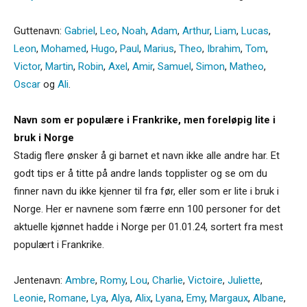
Guttenavn:
Gabriel
,
Leo
,
Noah
,
Adam
,
Arthur
,
Liam
,
Lucas
,
Leon
,
Mohamed
,
Hugo
,
Paul
,
Marius
,
Theo
,
Ibrahim
,
Tom
,
Victor
,
Martin
,
Robin
,
Axel
,
Amir
,
Samuel
,
Simon
,
Matheo
,
Oscar
og
Ali
.
Navn som er populære i Frankrike, men foreløpig lite i
bruk i Norge
Stadig flere ønsker å gi barnet et navn ikke alle andre har. Et
godt tips er å titte på andre lands topplister og se om du
finner navn du ikke kjenner til fra før, eller som er lite i bruk i
Norge. Her er navnene som færre enn 100 personer for det
aktuelle kjønnet hadde i Norge per 01.01.24, sortert fra mest
populært i Frankrike.
Jentenavn:
Ambre
,
Romy
,
Lou
,
Charlie
,
Victoire
,
Juliette
,
Leonie
,
Romane
,
Lya
,
Alya
,
Alix
,
Lyana
,
Emy
,
Margaux
,
Albane
,