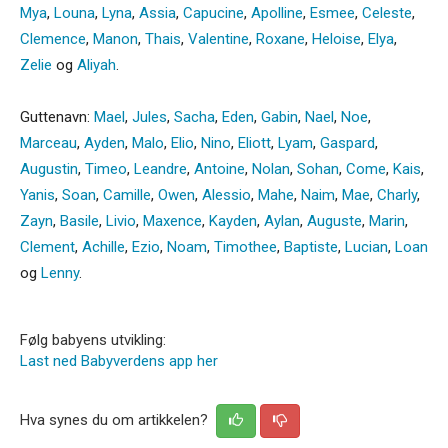
Mya
,
Louna
,
Lyna
,
Assia
,
Capucine
,
Apolline
,
Esmee
,
Celeste
,
Clemence
,
Manon
,
Thais
,
Valentine
,
Roxane
,
Heloise
,
Elya
,
Zelie
og
Aliyah
.
Guttenavn:
Mael
,
Jules
,
Sacha
,
Eden
,
Gabin
,
Nael
,
Noe
,
Marceau
,
Ayden
,
Malo
,
Elio
,
Nino
,
Eliott
,
Lyam
,
Gaspard
,
Augustin
,
Timeo
,
Leandre
,
Antoine
,
Nolan
,
Sohan
,
Come
,
Kais
,
Yanis
,
Soan
,
Camille
,
Owen
,
Alessio
,
Mahe
,
Naim
,
Mae
,
Charly
,
Zayn
,
Basile
,
Livio
,
Maxence
,
Kayden
,
Aylan
,
Auguste
,
Marin
,
Clement
,
Achille
,
Ezio
,
Noam
,
Timothee
,
Baptiste
,
Lucian
,
Loan
og
Lenny
.
Følg babyens utvikling:
Last ned Babyverdens app her
Hva synes du om artikkelen?