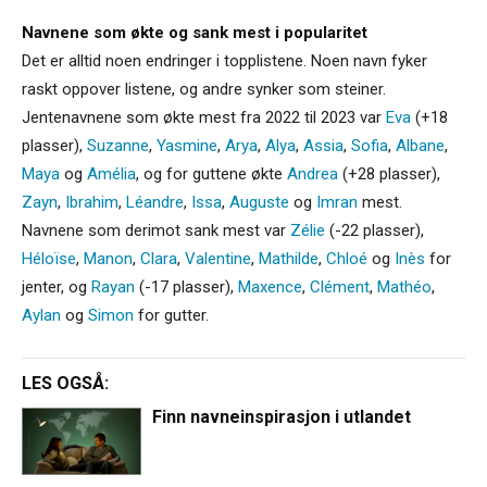
Navnene som økte og sank mest i popularitet
Det er alltid noen endringer i topplistene. Noen navn fyker
raskt oppover listene, og andre synker som steiner.
Jentenavnene som økte mest fra 2022 til 2023 var
Eva
(+18
plasser),
Suzanne
,
Yasmine
,
Arya
,
Alya
,
Assia
,
Sofia
,
Albane
,
Maya
og
Amélia
, og for guttene økte
Andrea
(+28 plasser),
Zayn
,
Ibrahim
,
Léandre
,
Issa
,
Auguste
og
Imran
mest.
Navnene som derimot sank mest var
Zélie
(-22 plasser),
Héloïse
,
Manon
,
Clara
,
Valentine
,
Mathilde
,
Chloé
og
Inès
for
jenter, og
Rayan
(-17 plasser),
Maxence
,
Clément
,
Mathéo
,
Aylan
og
Simon
for gutter.
LES OGSÅ:
Finn navneinspirasjon i utlandet