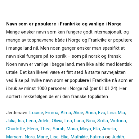
Navn som er populære i Frankrike og vanlige i Norge
Mange ønsker navn som kan fungere godt internasjonalt, og
mange av toppnavnene både i Norge og Frankrike er populære
i mange land nå. Men noen ganger ønsker man spesifikt at
navn skal fungere på to språk – som på norsk og fransk.
Noen navn er vanlige i begge land, men ikke alltid med identisk
uttale. Det kan likevel være et fint sted å starte navnejakten
ved å se på hvilke navn som er populære i Frankrike nå som er
i bruk av minst 1000 personer i Norge nå (per 01.01.24). Her
sortert i rekkefølgen de er i den franske topplisten.
Jentenavn:
Louise
,
Emma
,
Alma
,
Alice
,
Anna
,
Eva
,
Lina
,
Mia
,
Julia
,
Iris
,
Lena
,
Adele
,
Olivia
,
Lea
,
Luna
,
Nina
,
Sofia
,
Victoria
,
Charlotte
,
Elena
,
Thea
,
Sarah
,
Maria
,
Maya
,
Ella
,
Amelia
,
Maryam
,
Nora
,
Marie
,
Lise
,
Ellie
,
Mathilde
,
Fatima
og
Judith
.