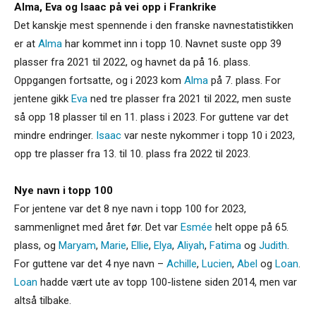
Alma, Eva og Isaac på vei opp i Frankrike
Det kanskje mest spennende i den franske navnestatistikken
er at
Alma
har kommet inn i topp 10. Navnet suste opp 39
plasser fra 2021 til 2022, og havnet da på 16. plass.
Oppgangen fortsatte, og i 2023 kom
Alma
på 7. plass. For
jentene gikk
Eva
ned tre plasser fra 2021 til 2022, men suste
så opp 18 plasser til en 11. plass i 2023. For guttene var det
mindre endringer.
Isaac
var neste nykommer i topp 10 i 2023,
opp tre plasser fra 13. til 10. plass fra 2022 til 2023.
Nye navn i topp 100
For jentene var det 8 nye navn i topp 100 for 2023,
sammenlignet med året før. Det var
Esmée
helt oppe på 65.
plass, og
Maryam
,
Marie
,
Ellie
,
Elya
,
Aliyah
,
Fatima
og
Judith
.
For guttene var det 4 nye navn –
Achille
,
Lucien
,
Abel
og
Loan
.
Loan
hadde vært ute av topp 100-listene siden 2014, men var
altså tilbake.