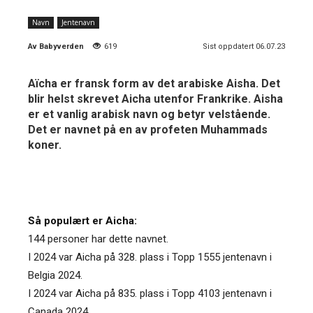
Navn
Jentenavn
Av
Babyverden
619
Sist oppdatert 06.07.23
Aïcha er fransk form av det arabiske Aisha. Det
blir helst skrevet Aicha utenfor Frankrike. Aisha
er et vanlig arabisk navn og betyr velstående.
Det er navnet på en av profeten Muhammads
koner.
Så populært er Aicha:
144 personer har dette navnet.
I 2024 var Aicha på 328. plass i Topp 1555 jentenavn i
Belgia 2024.
I 2024 var Aicha på 835. plass i Topp 4103 jentenavn i
Canada 2024.