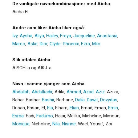
De vanligste navnekombinasjoner med Aicha:
Aicha El
Andre som liker Aicha liker også:
Ivy
,
Aysha
,
Aliya
,
Hailey
,
Freya
,
Jacqueline
,
Anastasia
,
Marco
,
Aske
,
Dior
,
Clyde
,
Phoenix
,
Ezra
,
Milo
Slik uttales Aicha:
AISCH-a og AIKJ-a
Navn i samme sjanger som Aicha:
Abdallah
,
Abdulkadir
,
Adila
,
Ahmed
,
Azad
,
Aziz
,
Aziza
,
Bahar
,
Bashar
,
Bashir
,
Berhane
,
Dalia
,
Dawit
,
Dovydas
,
Dusan
,
Ehsan
,
El
,
Ela
,
Elham
,
Elian
,
Emad
,
Eman
,
Emin
,
Esma
,
Fadi
,
Fadumo
,
Hajar
,
Melika
,
Micheline
,
Mimoun
,
Monique
,
Nicholine
,
Nila
,
Nisrine
,
Wael
,
Yousif
,
Zoi